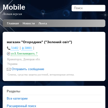
Mobile
Легкая версия
Главная
Новости
Лента
магазин "Огородник" ("Зелений світ")
|
|
51402
ф.50001
ул.Б.Хмельницкого, 7
Краматорск, Донецкая обл.
Украина
Отправить сообщение
Семена, средства защиты растений, ветиринарная аптека.
Разделы
Все категории
Расширенный поиск