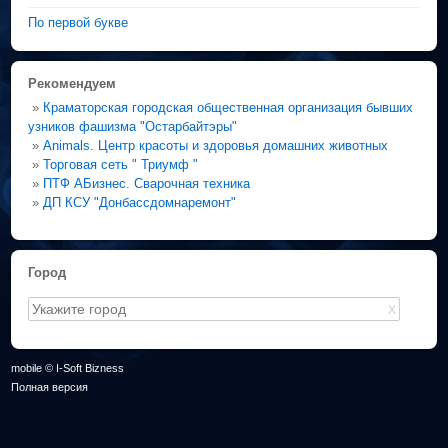
По первой букве
Рекомендуем
»
Краматорская городская общественная организация бывших
узников фашизма "Остарбайтэры"
»
Animals. Центр красоты и здоровья домашних животных
»
Торговая сеть " Триумф "
»
ПТФ АБизнес. Сварочная техника
»
ДП КСУ "Донбассдомнаремонт"
Город
X
mobile © I-Soft Bizness
Полная версия