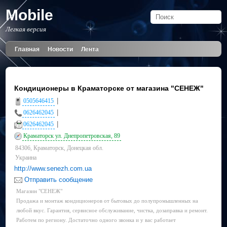
Mobile
Легкая версия
Главная
Новости
Лента
Кондиционеры в Краматорске от магазина "СЕНЕЖ"
|
0505646415
|
0626462045
|
0626462045
Краматорск ул. Днепропетровская, 89
84306, Краматорск, Донецкая обл.
Украина
http://www.senezh.com.ua
Отправить сообщение
Магазин "СЕНЕЖ"
Продажа и монтаж кондиционеров от бытовых до полупромышленных на
любой вкус. Гарантия, сервисное обслуживание, чистка, дозаправка и ремонт.
Работем по региону. Достаточно одного звонка и у вас работает