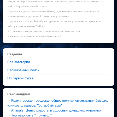
кондиционер. Не выходя из дома можно посмотреть ввесь ассортимент на
сайте http://www.senezh.com.ua
Продажа водонагревательных баков, радиаторов стальных, чугунных и
алюминиевых с доставкой. Возможна установка.
Продажа котлов Vaillant б/у из Германии, а так же установка и сервисное
обслуживание котлов Vaillant
Отопление и водопроводы из пластика и металопластика
Свалка и распиловка деревьев бензопилой.
Разделы
Все категории
Расширенный поиск
По первой букве
Рекомендуем
»
Краматорская городская общественная организация бывших
узников фашизма "Остарбайтэры"
»
Animals. Центр красоты и здоровья домашних животных
»
Торговая сеть " Триумф "