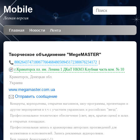
Mobile
Легкая версия
Главная
Новости
Лента
Творческое объединение "MegeMASTER"
|
80626437471806776646848050945172380676234172
г.Краматорск пл. им. Ленина 1 ДКиТ НКМЗ Клубная часть ком. № 10
Краматорск, Донецкая обл.
Украина
www.megamaster.com.ua
Отправить сообщение
Концерты, корпоративы, открытия магазинов, шоу-программы, презентации и
другие мероприятия в т.ч с участием украинских и российских "звезд".
Профессиональное техническое обеспечение (свет, звук, крытая сцена) в залах
и открытых площадках.
Профессиональная запись и аранжировка авторских произведений для
коллективов и исполнителей. Запись рекламных аудиороликов.
База данных фонограмм (-1)