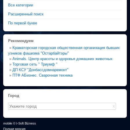
Все категории
Расширенный поиск
По первой букве
Рекомендуем
»
Краматорская городская общественная организация бывших
узников фашизма "Остарбайтэры"
»
Animals. Центр красоты и здоровья домашних животных
»
Торговая сеть " Триумф "
»
ДП КСУ "Донбассдомнаремонт"
»
ПТФ АБизнес. Сварочная техника
Город
X
mobile © I-Soft Bizness
Полная версия