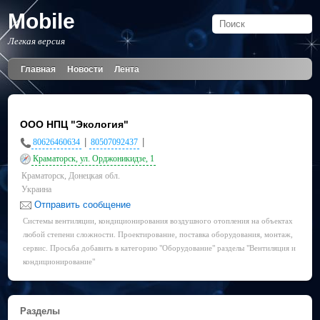
Mobile
Легкая версия
Главная
Новости
Лента
ООО НПЦ "Экология"
|
|
80626460634
80507092437
Краматорск, ул. Орджоникидзе, 1
Краматорск, Донецкая обл.
Украина
Отправить сообщение
Системы вентиляции, кондиционирования воздушного отопления на объектах
любой степени сложности. Проектирование, поставка оборудования, монтаж,
сервис. Просьба добавить в категорию "Оборудование" разделы "Вентиляция и
кондиционирование"
Разделы