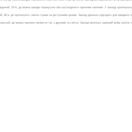
вденній, 19-А, де можна швидко перекусити або насолодитися гарячими напоями. У закладі пропонують 
, 48-а, де пропонують смачні страви за доступними цінами. Заклад ідеально підходить для швидкого пе
овській, де можна приємно провести час з друзями та сім'єю. Заклад пропонує широкий вибір напоїв та