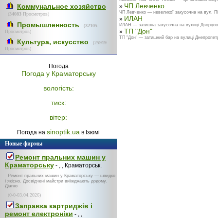
ЧП Левченко
Коммунальное хозяйство
»
ЧП Левченко — невеликої закусочна на вул. Пі
(
34083
Просмотров)
ИЛАН
»
Промышленность
ИЛАН — затишна закусочна на вулиці Дворцовій
(
32105
ТП "Дон"
»
Просмотров)
ТП "Дон" — затишний бар на вулиці Днепропетр
Культура, искусство
(
25919
Просмотров)
Погода
Погода у
Краматорську
вологість:
тиск:
вітер:
sinoptik.ua
Погода на
в Ізюмі
Новые фирмы
Ремонт пральних машин у
Краматорську
- , , Краматорськ.
Ремонт пральних машин у Краматорську — швидко
і якісно. Досвідчені майстри виїжджають додому.
Діагно
(0-0-03.04.2026)
Заправка картриджів і
ремонт електроніки
- , ,