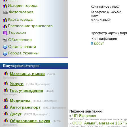
История города
Контактное лицо:
Фотогалерея
Телефон: 41-45-52
Факс:
Карта города
Мобильный:
Расписание транспорта
Гороскоп
Просмотр карты / ма
Классификация
Объявления
Досуг
Органы власти
Города Украины
Популярные категории
Магазины, рынки
(
56217
Просмотров)
Услуги
(
51965
Просмотров)
Гос. учреждения
(
48428
Просмотров)
Медицина
(
41042
Просмотров)
Автотранспорт
(
39616
Просмотров)
Похожие компании:
Досуг
(
35977
Просмотров)
ЧП Яковенко
»
ЧП Яковенко — затишна закусочна та кафе, де 
Образование, наука
(
34260
ООО "Альва", магазин 135 "Ї
»
Просмотров)
Магазин "Їжа" ООО "Альва" — це затишна закус