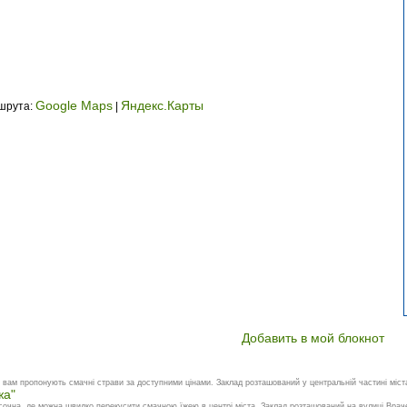
Google Maps
Яндекс.Карты
ршрута:
|
Добавить в мой блокнот
вам пропонують смачні страви за доступними цінами. Заклад розташований у центральній частині міста
жа"
очна, де можна швидко перекусити смачною їжею в центрі міста. Заклад розташований на вулиці Врачеб