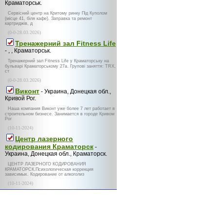
Краматорськ.
Сервісний центр на Критому ринку Під Куполом
(місце 41, біля кафе). Заправка та ремонт
картриджів, д
(0-0-28.03.2026)
Тренажерний зал Fitness Life
- , , Краматорськ.
Тренажерний зал Fitness Life у Краматорську на
бульварі Краматорському 27а. Групові заняття: TRX,
ст
(0-0-28.03.2026)
Виконт
- Украина, Донецкая обл.,
Кривой Рог.
Наша компания Виконт уже более 7 лет работает в
строительном бизнесе. Занимается в городе Кривом
Рог
(10-11-2024)
Центр лазерного
кодирования Краматорск
-
Украина, Донецкая обл., Краматорск.
ЦЕНТР ЛАЗЕРНОГО КОДИРОВАНИЯ
КРАМАТОРСК.Психологическая коррекция
зависимых. Кодирование от алкоголиз
(10-11-2024)