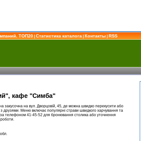
омпаний. ТОП20
Статистика каталога
Контакты
RSS
|
|
|
й", кафе "Симба"
а закусочна на вул. Дворцовій, 45, де можна швидко перекусити або
с з друзями. Меню включає популярні страви швидкого харчування та
 за телефоном 41-45-52 для бронювання столика або уточнення
 роботи.
обл.