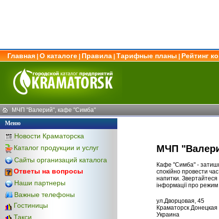
Главная
О каталоге
Правила
Тарифные планы
Рейтинг к
|
|
|
|
МЧП "Валерий", кафе "Симба"
Меню
Новости Краматорска
МЧП "Валери
Каталог продукции и услуг
Сайты организаций каталога
Кафе "Симба" - затишн
Ответы на вопросы
спокійно провести ча
напитки. Звертайтеся
Наши партнеры
інформації про режим
Важные телефоны
ул.Дворцовая, 45
Гостиницы
Краматорск Донецкая 
Украина
Такси