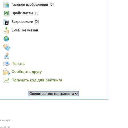
Галерея изображений [0]
Прайс-листы [0]
Видеоролики [0]
E-mail не указан
Печать
Сообщить другу
Получить код для рейтинга
 на вул....
ній, 35 ...