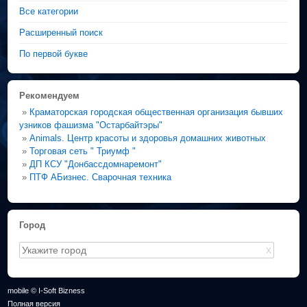
Все категории
Расширенный поиск
По первой букве
Рекомендуем
»
Краматорская городская общественная организация бывших
узников фашизма "Остарбайтэры"
»
Animals. Центр красоты и здоровья домашних животных
»
Торговая сеть " Триумф "
»
ДП КСУ "Донбассдомнаремонт"
»
ПТФ АБизнес. Сварочная техника
Город
X
mobile © I-Soft Bizness
Полная версия