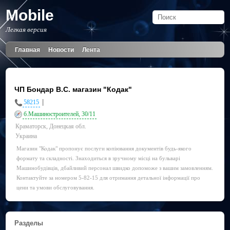
Mobile
Легкая версия
Главная
Новости
Лента
ЧП Бондар В.С. магазин "Кодак"
|
58215
б.Машиностроителей, 30/11
Краматорск, Донецкая обл.
Украина
Магазин "Кодак" пропонує послуги копіювання документів будь-якого
формату та складності. Знаходиться в зручному місці на бульварі
Машинобудівців, дбайливий персонал швидко допоможе з вашим замовленням.
Контактуйте за номером 5-82-15 для отримання детальної інформації про
цени та умови обслуговування.
Разделы