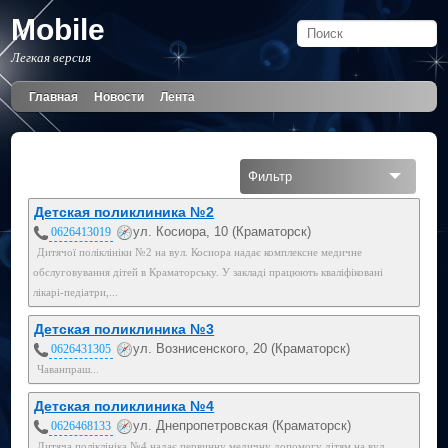
Mobile
Легкая версия
Главная
Новости
Лента
Фильтр
Все
Детская поликлиника №2
ул. Косиора, 10 (Краматорск)
0626413019
Дитячої поліклініки №2 на вул. Косиора надає комплексне медичне
обслуговування дітей в Краматорську. У закладі працюють кваліфіковані
лікарі-педіатри,...
Детская поликлиника №3
ул. Вознисенского, 20 (Краматорск)
0626431305
Чаванпраш...
Детская поликлиника №4
ул. Днепропетровская (Краматорск)
0626468133
Дитяча поліклініка №4 надає первинну медичну допомогу дітям на вул.