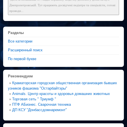
Днепропетровській. Тут працюють досвідчені педіатри та спеціалісти, готові
проводи...
Разделы
Все категории
Расширенный поиск
По первой букве
Рекомендуем
»
Краматорская городская общественная организация бывших
узников фашизма "Остарбайтэры"
»
Animals. Центр красоты и здоровья домашних животных
»
Торговая сеть " Триумф "
»
ПТФ АБизнес. Сварочная техника
»
ДП КСУ "Донбассдомнаремонт"