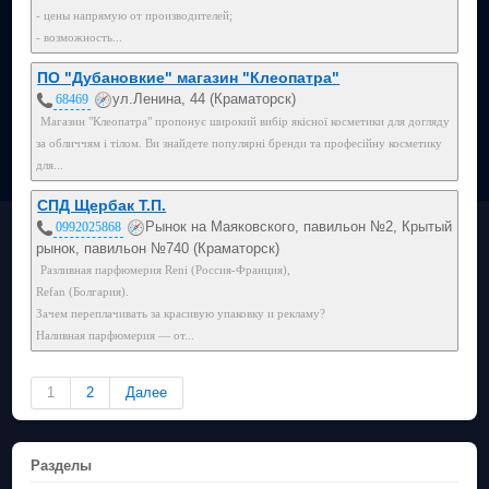
- цены напрямую от производителей;
- возможность...
ПО "Дубановкие" магазин "Клеопатра"
ул.Ленина, 44 (Краматорск)
68469
Магазин "Клеопатра" пропонує широкий вибір якісної косметики для догляду
за обличчям і тілом. Ви знайдете популярні бренди та професійну косметику
для...
СПД Щербак Т.П.
Рынок на Маяковского, павильон №2, Крытый
0992025868
рынок, павильон №740 (Краматорск)
Разливная парфюмерия Reni (Россия-Франция),
Refan (Болгария).
Зачем переплачивать за красивую упаковку и рекламу?
Наливная парфюмерия — от...
1
2
Далее
Разделы