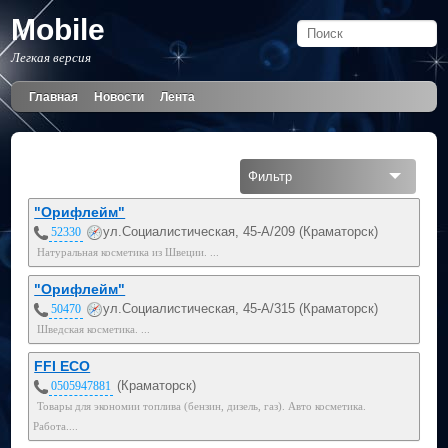
Mobile
Легкая версия
Главная
Новости
Лента
Фильтр
Все
"Орифлейм"
ул.Социалистическая, 45-А/209 (Краматорск)
52330
Натуральная косметика из Швеции. ...
"Орифлейм"
ул.Социалистическая, 45-А/315 (Краматорск)
50470
Шведская косметика. ...
FFI ECO
(Краматорск)
0505947881
Товары для экономии топлива (бензин, дизель, газ). Авто косметика.
Работа....