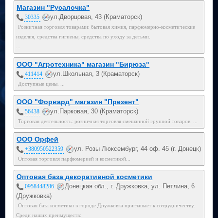
Магазин "Русалочка"
ул.Дворцовая, 43 (Краматорск)
30335
Розничная торговля товарами: бытовая химия, парфюмерно-косметические
изделия, средства гигиены, средства по уходу за детьми.
...
ООО "Агротехника" магазин "Бирюза"
ул.Школьная, 3 (Краматорск)
411414
Доступные цены. ...
ООО "Форвард" магазин "Презент"
ул.Парковая, 30 (Краматорск)
56438
Торговая деятельность: розничная торговля смешанной группой товаров. ...
ООО Орфей
ул. Розы Люксембург, 44 оф. 45 (г. Донецк)
+380950522359
Оптовая торговля парфюмерией и косметикой...
Оптовая база декоративной косметики
Донецкая обл., г. Дружковка, ул. Петлина, 6
0958448286
(Дружковка)
Оптовая база косметики в городе Дружковка приглашает к сотрудничеству.
Среди наших преимуществ: