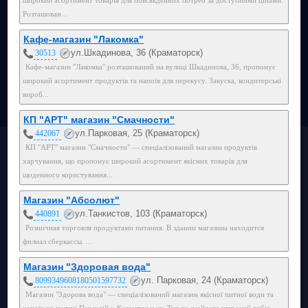
Розташован...
Кафе-магазин "Лакомка"
ул.Шкадинова, 36 (Краматорск)
30513
Кафе-магазин "Лакомка" розташований на вулиці Шкадинова, 36, пропонує
широкий асортимент продуктів та напоїв для перекусу. Закуска, кондитерські
вироб...
КП "АРТ" магазин "Смачности"
ул.Парковая, 25 (Краматорск)
442067
КП "АРТ" магазин "Смачности" — спеціалізований магазин продуктів
харчування, що пропонує широкий асортимент якісних товарів для
щоденного користування...
Магазин "Абсолют"
ул.Танкистов, 103 (Краматорск)
440891
Розничная торговля продуктами питания. В здании магазина находится
филиал сберкассы. ...
Магазин "Здоровая вода"
ул. Парковая, 24 (Краматорск)
8099349608180501597732
Магазин "Здорова вода" — спеціалізований магазин якісної питної води та
напоїв на вулиці Парковій у Краматорську. Тут ви знайдете широкий вибір