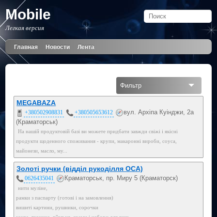
Mobile
Легкая версия
Главная
Новости
Лента
Фильтр
Все
MEGABAZA
вул. Архіпа Куінджи, 2а
+380502908831
+380505653612
Мобильный
(Краматорськ)
На нашій продуктовій базі ви можете придбати завжди свіжі і якісні
050
продукти щоденного споживання - крупи, макаронні вироби, соуса,
майонези, масло, му...
Золоті ручки (відділ рукоділля ОСА)
Краматорськ, пр. Миру 5 (Краматорск)
0626435041
нити муліне,
рамки з паспарту (готові і на замовлення)
вишиті картини, рушники, сорочки
канва, тканина, п"яльця, схеми і набори для виш...