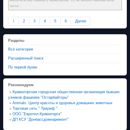
чистої...
1
2
3
4
5
6
Далее
Разделы
Все категории
Расширенный поиск
По первой букве
Рекомендуем
»
Краматорская городская общественная организация бывших
узников фашизма "Остарбайтэры"
»
Animals. Центр красоты и здоровья домашних животных
»
Торговая сеть " Триумф "
»
ООО "Евротел-Краматорск"
»
ДП КСУ "Донбассдомнаремонт"