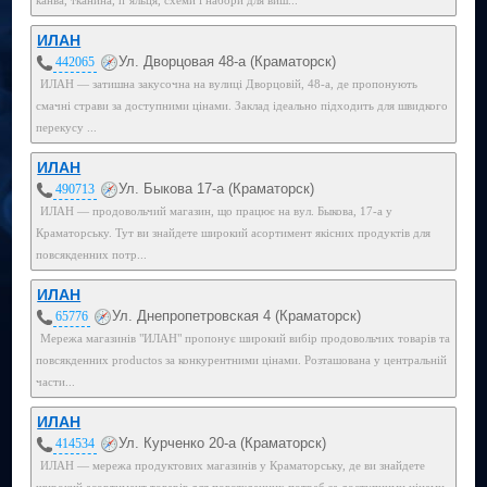
ИЛАН
Ул. Дворцовая 48-а (Краматорск)
442065
ИЛАН — затишна закусочна на вулиці Дворцовій, 48-а, де пропонують
смачні страви за доступними цінами. Заклад ідеально підходить для швидкого
перекусу ...
ИЛАН
Ул. Быкова 17-а (Краматорск)
490713
ИЛАН — продовольчий магазин, що працює на вул. Быкова, 17-а у
Краматорську. Тут ви знайдете широкий асортимент якісних продуктів для
повсякденних потр...
ИЛАН
Ул. Днепропетровская 4 (Краматорск)
65776
Мережа магазинів "ИЛАН" пропонує широкий вибір продовольчих товарів та
повсякденних productos за конкурентними цінами. Розташована у центральній
части...
ИЛАН
Ул. Курченко 20-а (Краматорск)
414534
ИЛАН — мережа продуктових магазинів у Краматорську, де ви знайдете
широкий асортимент товарів для повсякденних потреб за доступними цінами.