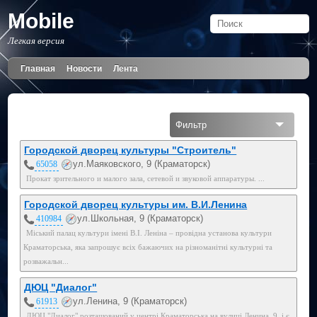
Mobile
Легкая версия
Главная
Новости
Лента
Фильтр
Все
Городской дворец культуры "Строитель"
ул.Маяковского, 9 (Краматорск)
65058
Мобильный
Прокат зрительного и малого зала, сетевой и звуковой аппаратуры. ...
050
Городской дворец культуры им. В.И.Ленина
ул.Школьная, 9 (Краматорск)
410984
Міський палац культури імені В.І. Леніна – провідна установа культури
Краматорська, яка запрошує всіх бажаючих на різноманітні культурні та
розважальн...
ДЮЦ "Диалог"
ул.Ленина, 9 (Краматорск)
61913
ДЮЦ "Диалог" розташований у центрі Краматорська на вулиці Ленина, 9, і є