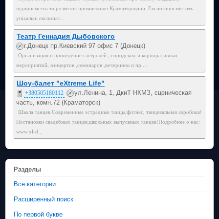
підприємства та розвиток промислової Краматорщини. Експозиція містить
унікальні експонат...
Театр Геннадия Дыбовского
г.Донецк пр.Киевский 97 офис 7 (Донецк)
Организация и проведение гастролей , городских и корпоративных
мероприятий, концертов ,семинаров ,вечеринок и пр....
Шоу-балет "eXtreme Life"
ул.Ленина, 1, ДкиТ НКМЗ, сценическая
+380505180112
часть, комн.72 (Краматорск)
Школа танцев.Современные эстрадные танцы,фитнес, танцевальная аэробика!
Постановки свадебных танцев,школьных выпускных танцев!Подробнее о нас:
www.xl-d...
Разделы
Все категории
Расширенный поиск
По первой букве