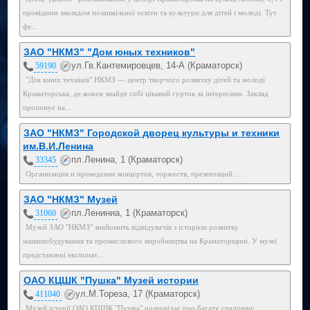
провідним закладом позашкільної освіти та культури для дітей і молоді. Тут
фу...
ЗАО "НКМЗ" "Дом юных техников"
ул.Гв.Кантемировцев, 14-А (Краматорск)
59190
"Дім юних техніків" НКМЗ — центр творчого розвитку дітей та молоді
Краматорська, де кожен знайде собі цікавий гурток за інтересами. Заклад
пропонує на...
ЗАО "НКМЗ" Городской дворец культуры и техники
им.В.И.Ленина
пл.Ленина, 1 (Краматорск)
33345
Организация и проведение концертов, торжеств, презентаций. ...
ЗАО "НКМЗ" Музей
пл.Лениниа, 1 (Краматорск)
31060
Музей ЗАО "НКМЗ" знайомить відвідувачів з історією розвитку
машинобудування та промислового виробництва на Краматорщині. У музеї
представлені експонат...
ОАО КЦШК "Пушка" Музей истории
ул.М.Тореза, 17 (Краматорск)
411040
Музей історії ОАО КЦШК "Пушка" розповідає про багату спадщину