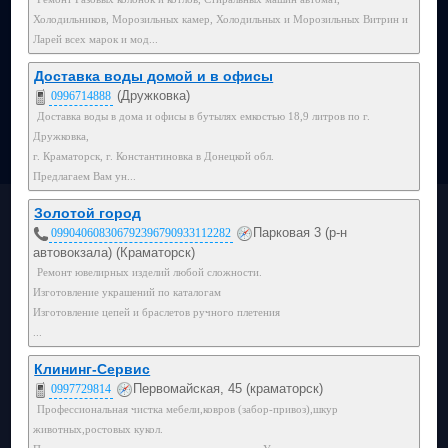
Холодильников, Морозильных камер, Холодильных и Морозильных Витрин и
Ларей всех марок и мод...
Доставка воды домой и в офисы
(Дружковка)
0996714888
Доставка воды в дома и офисы в бутылях емкостью 18,9 литров по г.
Дружковка,
г. Краматорск, г. Константиновка в Донецкой обл.
Предлагаем Вам ун...
Золотой город
Парковая 3 (р-н
099040608306792396790933112282
автовокзала) (Краматорск)
Ремонт ювелирных изделий любой сложности.
Изготовление украшений по каталогам
Изготовление цепей и браслетов ручного плетения
...
Клининг-Сервис
Первомайская, 45 (краматорск)
0997729814
Профессиональная чистка мебели,ковров (забор-привоз),шкур
животных,ростовых кукол.