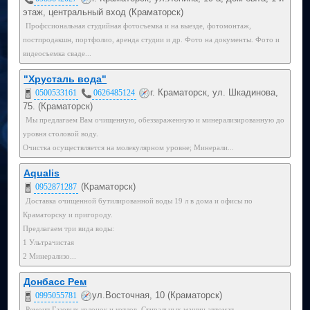
этаж, центральный вход (Краматорск)
Профссиональная студийная фотосъемка и на выезде, фотомонтаж,
постпродакшн, портфолио, аренда студии и др. Фото на документы. Фото и
видеосъемка сваде...
"Хрусталь вода"
г. Краматорск, ул. Шкадинова,
0500533161
0626485124
75. (Краматорск)
Мы предлагаем Вам очищенную, обеззараженную и минерализированную до
уровня столовой воду.
Очистка осуществляется на молекулярном уровне; Минерали...
Aqualis
(Краматорск)
0952871287
Доставка очищенной бутилированной воды 19 л в дома и офисы по
Краматорску и пригороду.
Предлагаем три вида воды:
1 Ультрачистая
2 Минерализо...
Донбасс Рем
ул.Восточная, 10 (Краматорск)
0995055781
Ремонт Газовых колонок и котлов, Стиральных машин автомат,