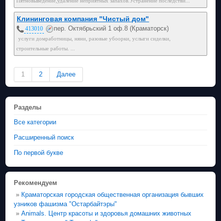
Пятновыведение,удаление неприятных запахов.Устранение поcледстви...
Клининговая компания "Чистый дом"
пер. Октябрьский 1 оф.8 (Краматорск)
413010
услуги домработницы, няни, разовые убоорки, услыги сиделки,
строительные работы. ...
1
2
Далее
Разделы
Все категории
Расширенный поиск
По первой букве
Рекомендуем
»
Краматорская городская общественная организация бывших
узников фашизма "Остарбайтэры"
»
Animals. Центр красоты и здоровья домашних животных