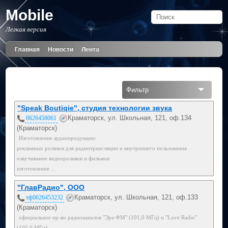
Mobile
Легкая версия
Главная
Новости
Лента
Фильтр
Все
"Speak Boutiqie", студия технологии звука
Краматорск, ул. Школьная, 121, оф.134
0626458061
Мобильный
(Краматорск)
Изготовление аудиопродукции:
050
рекламных роликов для радиотрансляции и внутреннего пользования
озвучивание видеороликов и фильмов
изготовление ...
"ГлавРадио", ООО
Краматорск, ул. Школьная, 121, оф.133
тф0626453232
(Краматорск)
официальное пр-во радиоканалов "Эра ФМ" (101,0 МГц) и "Love Radio"
(105,0 МГц)