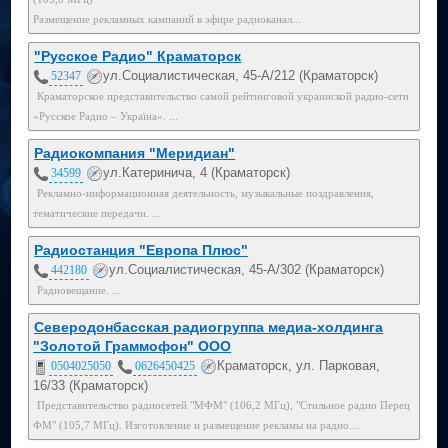
Размещение рекламных кампаний в эфире радиоканал...
"Русское Радио" Краматорск
ул.Социалистическая, 45-А/212 (Краматорск)
52347
Краматорское представительство самой рейтинговой украинской радио-сети
«Русское Радио – Україна». ...
Радиокомпания "Меридиан"
ул.Катеринича, 4 (Краматорск)
34599
Рекламно-информационная деятельность, музыкальные поздравления,
тематические передачи. ...
Радиостанция "Европа Плюс"
ул.Социалистическая, 45-А/302 (Краматорск)
442180
Радиовещание. ...
Северодонбасская радиогруппа медиа-холдинга
"Золотой Граммофон" ООО
Краматорск, ул. Парковая,
0504025050
0626450425
16/33 (Краматорск)
Представительство радиосетей "МФМ" (106,2 МГц), "Стильное радио Перец
ФМ" (105,7 МГц). Изготовление и размещение рекламы на радио....