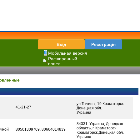
Вхід
Реєстрація
Мобильная версия
Расширенный
поиск
овленные
ул.Тычины, 19 Краматорск
41-21-27
Донецкая обл.
Украина
84331, Украина, Донецкая
область, г. Краматорск
очной
80501309709, 80664014839
Краматорск Донецкая обл.
Украина