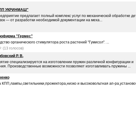
ПП УКРИНМАШ"
едприятие предлагает полный комплекс услуг по механической обработке де
вок ― от разработки необходимой документации на меха...
рофирма "Гермес"
ство органического стимулятора роста растений "Гумисол". ...
(13 голосов)
бовский Р. В.
ятие специализируется на изготовлении пружин различной конфигурации и
ния. Производственные возможности позволяют изготавливать пружины ...
ченко
 КПП,лампы,светильники,прожектора,низко и высоковольтная ап-ра,установо