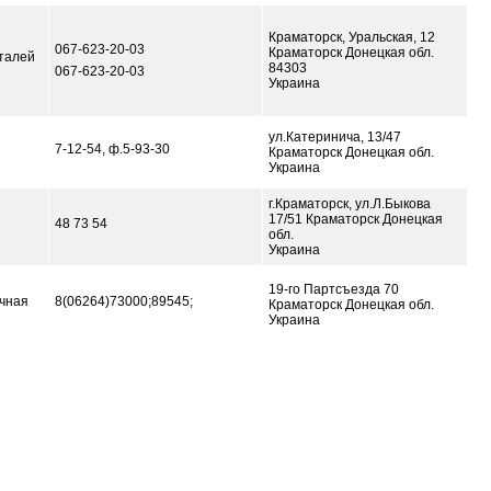
Краматорск, Уральская, 12
067-623-20-03
Краматорск Донецкая обл.
талей
84303
067-623-20-03
Украина
ул.Катеринича, 13/47
7-12-54, ф.5-93-30
Краматорск Донецкая обл.
Украина
г.Краматорск, ул.Л.Быкова
17/51 Краматорск Донецкая
48 73 54
обл.
Украина
19-го Партсъезда 70
чная
8(06264)73000;89545;
Краматорск Донецкая обл.
Украина