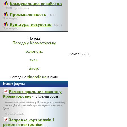
Коммунальное хозяйство
(
34080
Просмотров)
Промышленность
(
32101
Просмотров)
Культура, искусство
(
25914
Просмотров)
Погода
Погода у
Краматорську
вологість:
Компаний - 6
тиск:
вітер:
sinoptik.ua
Погода на
в Ізюмі
Новые фирмы
Ремонт пральних машин у
Краматорську
- , , Краматорськ.
Ремонт пральних машин у Краматорську — швидко
і якісно. Досвідчені майстри виїжджають додому.
Діагно
(0-0-03.04.2026)
Заправка картриджів і
ремонт електроніки
- , ,