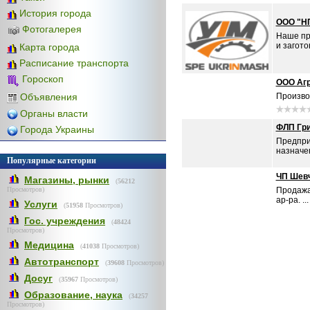
История города
ООО "Н
Фотогалерея
Наше пр
и загото
Карта города
Расписание транспорта
Гороскоп
ООО Аг
Объявления
Производ
Органы власти
ФЛП Гри
Города Украины
Предпри
назначе
Популярные категории
ЧП Шев
Магазины, рынки
(
56212
Просмотров)
Продажа
ар-ра. ...
Услуги
(
51958
Просмотров)
Гос. учреждения
(
48424
Просмотров)
Медицина
(
41038
Просмотров)
Автотранспорт
(
39608
Просмотров)
Досуг
(
35967
Просмотров)
Образование, наука
(
34257
Просмотров)