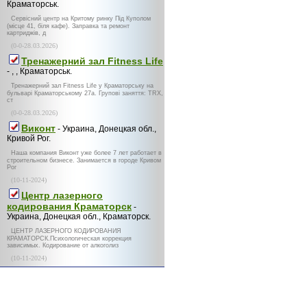
Краматорськ.
Сервісний центр на Критому ринку Під Куполом
(місце 41, біля кафе). Заправка та ремонт
картриджів, д
(0-0-28.03.2026)
Тренажерний зал Fitness Life
- , , Краматорськ.
Тренажерний зал Fitness Life у Краматорську на
бульварі Краматорському 27а. Групові заняття: TRX,
ст
(0-0-28.03.2026)
Виконт
- Украина, Донецкая обл.,
Кривой Рог.
Наша компания Виконт уже более 7 лет работает в
строительном бизнесе. Занимается в городе Кривом
Рог
(10-11-2024)
Центр лазерного
кодирования Краматорск
-
Украина, Донецкая обл., Краматорск.
ЦЕНТР ЛАЗЕРНОГО КОДИРОВАНИЯ
КРАМАТОРСК.Психологическая коррекция
зависимых. Кодирование от алкоголиз
(10-11-2024)