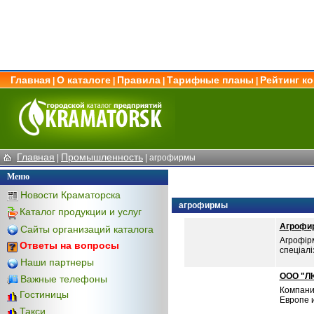
Главная
О каталоге
Правила
Тарифные планы
Рейтинг к
|
|
|
|
Главная
Промышленность
|
|
агрофирмы
Меню
Новости Краматорска
агрофирмы
Каталог продукции и услуг
Агрофир
Сайты организаций каталога
Агрофірм
Ответы на вопросы
спеціалі
Наши партнеры
ООО "Л
Важные телефоны
Компани
Гостиницы
Европе и
Такси