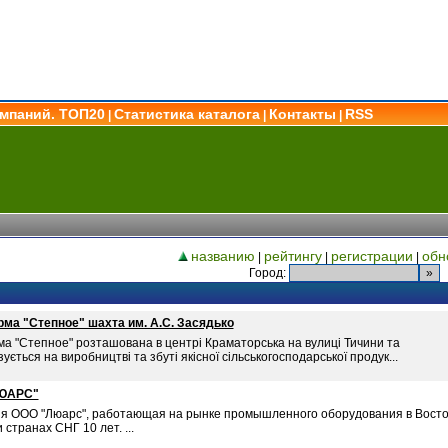
омпаний. ТОП20
Статистика каталога
Контакты
RSS
|
|
|
названию
рейтингу
регистрации
обн
|
|
|
Город:
ма "Степное" шахта им. А.С. Засядько
а "Степное" розташована в центрі Краматорська на вулиці Тичини та
зується на виробництві та збуті якісної сільськогосподарської продук...
ЮАРС"
я ООО "Люарс", работающая на рынке промышленного оборудования в Вост
 странах СНГ 10 лет. ...