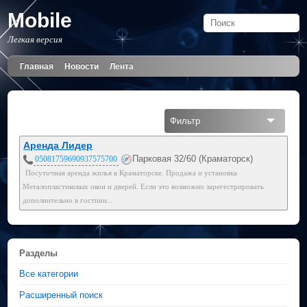
Mobile
Легкая версия
Главная
Новости
Лента
Фильтр
Все
Аренда Лидер
Парковая 32/60 (Краматорск)
05081759690937575700
Посуточная аренда жилья в Краматорске. Продажа и установка
Металопластиковых окон и дверей. Если это возможно зарегестрировать
дополнительно в гостини...
Разделы
Все категории
Расширенный поиск