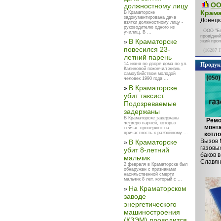
ОО
должностному лицу
Крама
В Краматорске
задокументирована дача
Донецк
взятки должностному лицу -
руководителю одного из
ООО "Ев
училищ. В ...
провідний
В Краматорске
»
який проп
повесился 23-
(
16287
П
летний парень
14 июня во дворе дома по ул.
Продук
Калиновой покончил жизнь
самоубийством молодой
человек 1990 года ...
В Краматорске
»
убит таксист.
Подозреваемые
задержаны
В Краматорске задержаны
Ремо
четверо парней, которых
монта
сейчас проверяют на
причастность к разбойному ...
котло
Вызов 
В Краматорске
»
газовых
убит 8-летний
баков 
мальчик
Славянс
2 февраля в Краматорске был
обнаружен с признаками
насильственной смерти
мальчик 8 лет, который с ...
На Краматорском
»
заводе
энергетического
машиностроения
(КЗЭМ) проводится