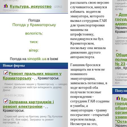
Просмотров)
Загальн
рассказать свою версию
середній 
Культура, искусство
случившегося, кинулся
центральн
(
25912
вулиці
Просмотров)
избивать
водителя
Дон
эвакуатора, которого
госуд
Погода
вызвал сотрудник ГАИ
адми
Погода у
Краматорську
для транспортировки
Украина
машины на
Крамат
вологість:
штрафстоянку,
Донецка
находящуюся на бул.
тиск:
админист
Краматорском,
КИХТЕНКО
поскольку она мешала
вітер:
движению другого
Обще
авторанспорта.
sinoptik.ua
Погода на
в Ізюмі
полна
№ 23
Гаишник бросился
Новые фирмы
обл., К
защищать ни в чем не
Ремонт пральних машин у
повинного
Середня
Краматорську
– сучасн
- , , Краматорськ.
эвакуаторщика,
Краматор
завязалась потасовка, в
вул
Ремонт пральних машин у Краматорську — швидко
ходе которой оба
і якісно. Досвідчені майстри виїжджають додому.
Діагно
Популя
получили телесные
(0-0-03.04.2026)
повреждения -
Кр
сотрудник ГАИ ссадины
Заправка картриджів і
город
и ушибы, а
ремонт електроніки
- , ,
обще
эвакуаторщик - травму
Краматорськ.
орга
посерьезнее - открытый
узни
Сервісний центр на Критому ринку Під Куполом
перелом пальца.
(місце 41, біля кафе). Заправка та ремонт
"Ост
картриджів, д
Несмотря на это,
Украина