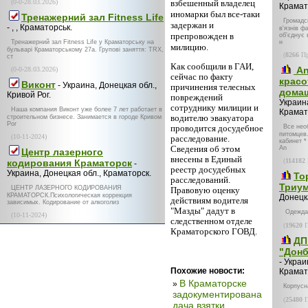
(0-0-28.03.2026)
взбешенный владелец
Крамат
иномарки был все-таки
Тренажерний зал Fitness Life
Громадс
задержан и
- , , Краматорськ.
в'язнів ф
препровожден в
об'єднує 
Тренажерний зал Fitness Life у Краматорську на
н
милицию.
бульварі Краматорському 27а. Групові заняття: TRX,
(
8266
Пр
ст
Как сообщили в ГАИ,
An
(0-0-28.03.2026)
сейчас по факту
красо
Виконт
- Украина, Донецкая обл.,
причинения телесных
дома
Кривой Рог.
повреждений
Украина
сотруднику милиции и
Наша компания Виконт уже более 7 лет работает в
Крамат
водителю эвакуатора
строительном бизнесе. Занимается в городе Кривом
Рог
проводится досудебное
Все нео
питомцев
(10-11-2024)
расследование.
кабинет *
Сведения об этом
An
Центр лазерного
внесены в Единый
(
114182
кодирования Краматорск
-
реестр досудебных
Украина, Донецкая обл., Краматорск.
То
расследований.
Триум
ЦЕНТР ЛАЗЕРНОГО КОДИРОВАНИЯ
Правовую оценку
КРАМАТОРСК.Психологическая коррекция
Донецк
действиям водителя
зависимых. Кодирование от алкоголиз
"Мазды" дадут в
Одежда 
(10-11-2024)
следственном отделе
(
19620
П
Краматорского ГОВД.
ДП
"Дон
- Украи
Похожие новости:
Крамат
В Краматорске
»
Корпусн
задокументирована
(
25480
П
дача взятки