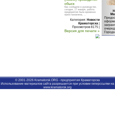
обыск
Как сообщили в руководстве,
сегодня, 17 января, работа
з
предприятия была временно
Ма
приостановлена, ...
Предос
Категория:
Новости
оформ
Краматорска
|
загран
Просмотров 8175 |
очеред
Версия для печати »
Города 
© 2001-2026 Kramatorsk.ORG - предприятия Краматорска
Использование материалов сайта разрешается при условии гиперссылки на
www.kramatorsk.org