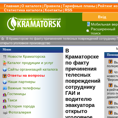
Главная
О каталоге
Правила
Тарифные планы
Рейтинг к
|
|
|
|
Статистика каталога
Контакты
RSS
|
|
Вхід
Мобильная вер
Расширенный
поиск
В Краматорске по факту причинения телесных повреждений сотруднику 
открыто уголовное производство
М
Меню
В
Помощ
Краматорске
Новости Краматорска
по факту
Каталог продукции и услуг
Вы
полную
причинения
Сайты организаций каталога
Что
телесных
Ответы на вопросы
новост
повреждений
"Версия
Наши партнеры
сотруднику
Вы 
Важные телефоны
в рейт
ГАИ и
этого 
Гостиницы
данной
водителю
Такси
Вы 
эвакуатора
История города
новост
открыто
Фотогалерея
Вы 
уголовное
данную