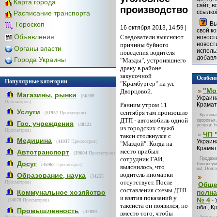
Карта города
сайт, 
производство
ссылкой
Расписание транспорта
Вы 
Гороскоп
16 октября 2013, 14:59 |
свой к
Объявления
Следователи выясняют
новост
новост
причины буйного
Органы власти
исполь
поведения водителя
добавл
Города Украины
"Мазды", устроившнего
драку в районе
закусочной
Особен
Популярные категории
"Крамбургер" на ул.
"Мо
Дворцовой.
Магазины, рынки
(
56209
Украина
Просмотров)
Ранним утром 11
Крамат
Услуги
сентября там произошло
(
51957
Просмотров)
Красива
ДТП - автомобиль одной
здоровья,
Гос. учреждения
(
48422
успеха! h
из городских служб
Просмотров)
ЧП 
такси столкнулся с
Медицина
Украина
(
41037
Просмотров)
"Маздой". Когда на
Крамат
место прибыл
Автотранспорт
(
39604
Просмотров)
сотрудник ГАИ,
Продажа
Досуг
Линолеум:
(
35962
Просмотров)
выяснилось, что
м2, Domo,
водитель иномарки
Образование, наука
(
34255
отсутствует. После
Просмотров)
Обще
составления схемы ДТП
Коммунальное хозяйство
полна
и взятия показаний у
№ 4
(
34078
Просмотров)
- 
таксиста он появился, но
обл., К
Промышленность
(
32099
вместо того, чтобы