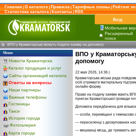
Главная
О каталоге
Правила
Тарифные планы
Рейтинг к
|
|
|
|
Статистика каталога
Контакты
RSS
|
|
Вхід
Мобильная вер
Расширенный
поиск
ВПО у Краматорську можуть подати заявку на допомогу
Меню
ВПО у Краматорську
допомогу
Новости Краматорска
Каталог продукции и услуг
22 мая 2026, 14:36 |
Сайты организаций каталога
Краматорська міська рада повідом
осіб отримати матеріальну підтрим
Ответы на вопросы
онлайн-форму.
Наши партнеры
Право на подачу заявки мають ВПО,
Важные телефоны
пунктах Краматорської громади по
Гостиницы
Допомога передбачена для кількох
Такси
— особи, переміщені з тимчасово 
История города
— переселенці з деокупованих нас
Фотогалерея
— мешканці місць, де тривають акти
Карта города