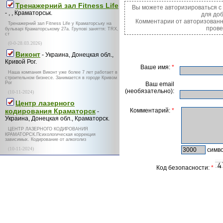
Тренажерний зал Fitness Life
Вы можете авторизироваться 
- , , Краматорськ.
для до
Комментарии от авторизованн
Тренажерний зал Fitness Life у Краматорську на
прове
бульварі Краматорському 27а. Групові заняття: TRX,
ст
(0-0-28.03.2026)
Виконт
- Украина, Донецкая обл.,
Кривой Рог.
Ваше имя:
*
Наша компания Виконт уже более 7 лет работает в
строительном бизнесе. Занимается в городе Кривом
Рог
Ваш email
(необязательно):
(10-11-2024)
Центр лазерного
кодирования Краматорск
Комментарий:
*
-
Украина, Донецкая обл., Краматорск.
ЦЕНТР ЛАЗЕРНОГО КОДИРОВАНИЯ
КРАМАТОРСК.Психологическая коррекция
зависимых. Кодирование от алкоголиз
(10-11-2024)
симво
Код безопасности:
*