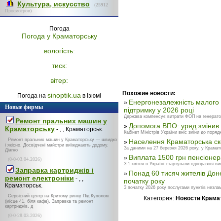
Культура, искусство
(
25912
Просмотров)
Погода
Погода у
Краматорську
вологість:
тиск:
вітер:
Похожие новости:
sinoptik.ua
Погода на
в Ізюмі
Енергонезалежність малого 
»
Новые фирмы
підтримку у 2026 році
Держава компенсує витрати ФОП на генератори
Ремонт пральних машин у
Допомога ВПО: уряд змінив
»
Краматорську
- , , Краматорськ.
Кабінет Міністрів України вніс зміни до поря
Ремонт пральних машин у Краматорську — швидко
Населення Краматорська ско
»
і якісно. Досвідчені майстри виїжджають додому.
За даними на 27 березня 2026 року, у Крамат
Діагно
Виплата 1500 грн пенсіонер
»
(0-0-03.04.2026)
З 1 квітня в Україні стартували одноразові ви
Заправка картриджів і
Понад 60 тисяч жителів Доне
»
ремонт електроніки
- , ,
початку року
Краматорськ.
З початку 2026 року послугами пунктів незла
Сервісний центр на Критому ринку Під Куполом
Категория:
Новости Крама
(місце 41, біля кафе). Заправка та ремонт
картриджів, д
(0-0-28.03.2026)