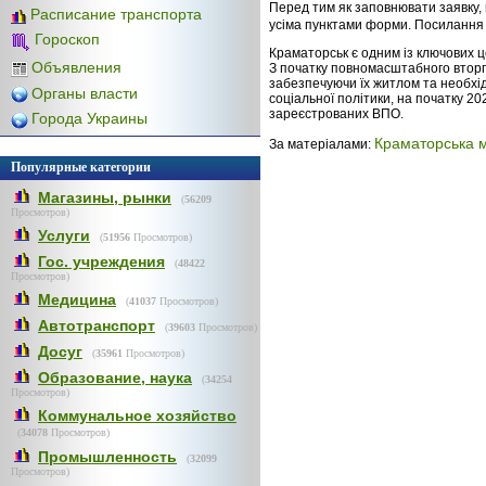
Перед тим як заповнювати заявку,
Расписание транспорта
усіма пунктами форми. Посилання 
Гороскоп
Краматорськ є одним із ключових ц
Объявления
З початку повномасштабного вторг
забезпечуючи їх житлом та необхі
Органы власти
соціальної політики, на початку 20
зареєстрованих ВПО.
Города Украины
Краматорська м
За матеріалами:
Популярные категории
Магазины, рынки
(
56209
Просмотров)
Услуги
(
51956
Просмотров)
Гос. учреждения
(
48422
Просмотров)
Медицина
(
41037
Просмотров)
Автотранспорт
(
39603
Просмотров)
Досуг
(
35961
Просмотров)
Образование, наука
(
34254
Просмотров)
Коммунальное хозяйство
(
34078
Просмотров)
Промышленность
(
32099
Просмотров)