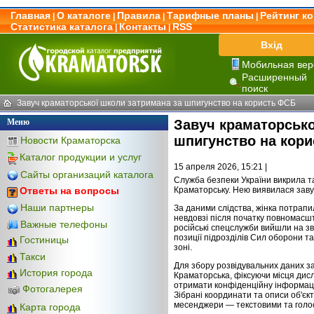
Главная
О каталоге
Правила
Тарифные планы
Рейтинг к
|
|
|
|
Статистика каталога
Контакты
RSS
|
|
Вхід
Мобильная вер
Расширенный
поиск
Завуч краматорської школи затримана за шпигунство на користь ФСБ
Меню
Завуч краматорсько
шпигунство на кор
Новости Краматорска
Каталог продукции и услуг
15 апреля 2026, 15:21 |
Сайты организаций каталога
Служба безпеки України викрила та
Краматорську. Нею виявилася завуч
Ответы на вопросы
Наши партнеры
За даними слідства, жінка потрапил
невдовзі після початку повномасшт
Важные телефоны
російські спецслужби вийшли на зв
позиції підрозділів Сил оборони т
Гостиницы
зоні.
Такси
Для збору розвідувальних даних з
История города
Краматорська, фіксуючи місця дис
отримати конфіденційну інформац
Фотогалерея
Зібрані координати та описи об'єк
месенджери — текстовими та голо
Карта города