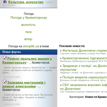
Культура, искусство
(
25916
Просмотров)
Погода
Погода у
Краматорську
вологість:
тиск:
вітер:
sinoptik.ua
Похожие новости:
Погода на
в Ізюмі
Жителька Донеччини отрима
»
Новые фирмы
Суд виніс вирок мешканці селища Нью-Йорк, як
Краматорчанина підозрюють 
Ремонт пральних машин у
»
Мешканець Краматорська передавав ФСБ Росії 
Краматорську
- , , Краматорськ.
Зрадниця з поліції: на Доне
»
Ремонт пральних машин у Краматорську — швидко
окупантам
і якісно. Досвідчені майстри виїжджають додому.
Діагно
Зрадниця з поліції: на Донеччині судитимуть ж
Поліція викрила наркоугруп
(0-0-03.04.2026)
»
Донецька поліція ліквідувала злочинну групу,
Заправка картриджів і
СБУ затримала ворожих інф
»
ремонт електроніки
- , ,
по Донеччині
Краматорськ.
СБУ затримала ворожих інформаторок, які нав
Сервісний центр на Критому ринку Під Куполом
Категория:
Новости Крама
(місце 41, біля кафе). Заправка та ремонт
картриджів, д
(0-0-28.03.2026)