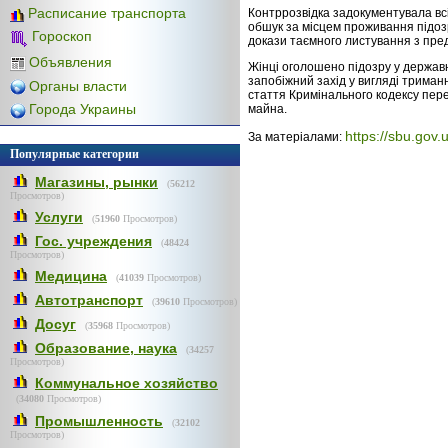
Расписание транспорта
Контррозвідка задокументувала всі
обшук за місцем проживання підоз
Гороскоп
докази таємного листування з пре
Объявления
Жінці оголошено підозру у державн
запобіжний захід у вигляді триман
Органы власти
стаття Кримінального кодексу пер
Города Украины
майна.
https://sbu.gov.
За матеріалами:
Популярные категории
Магазины, рынки
(
56212
Просмотров)
Услуги
(
51960
Просмотров)
Гос. учреждения
(
48424
Просмотров)
Медицина
(
41039
Просмотров)
Автотранспорт
(
39610
Просмотров)
Досуг
(
35968
Просмотров)
Образование, наука
(
34257
Просмотров)
Коммунальное хозяйство
(
34080
Просмотров)
Промышленность
(
32102
Просмотров)