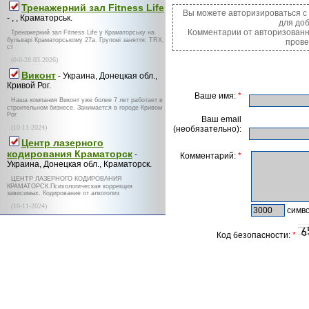
Тренажерний зал Fitness Life
Вы можете авторизироваться 
- , , Краматорськ.
для до
Комментарии от авторизованн
Тренажерний зал Fitness Life у Краматорську на
бульварі Краматорському 27а. Групові заняття: TRX,
прове
ст
(0-0-28.03.2026)
Виконт
- Украина, Донецкая обл.,
Кривой Рог.
Ваше имя:
*
Наша компания Виконт уже более 7 лет работает в
строительном бизнесе. Занимается в городе Кривом
Рог
Ваш email
(10-11-2024)
(необязательно):
Центр лазерного
кодирования Краматорск
-
Комментарий:
*
Украина, Донецкая обл., Краматорск.
ЦЕНТР ЛАЗЕРНОГО КОДИРОВАНИЯ
КРАМАТОРСК.Психологическая коррекция
зависимых. Кодирование от алкоголиз
(10-11-2024)
симво
Код безопасности:
*