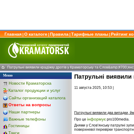
Главная
О каталоге
Правила
Тарифные планы
Рейтинг к
|
|
|
|
Патрульні виявили крадіжку дротів у Краматорську та Слов&amp;#700;янс
Меню
Патрульні виявили 
Новости Краматорска
11 августа 2025, 10:53 |
Каталог продукции и услуг
Сайты организаций каталога
Ответы на вопросы
Наши партнеры
Патрульні виявили два випадки, ймо
Важные телефоны
інформує
Про це
pro100media.
Днями у Словʼянську патрулні зупин
Гостиницы
поверхневої перевірки транспортно
Такси