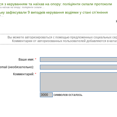
я з керуванням та наїхав на опору: поліціянти склали протоколи
 наїхав на опору: поліціянти склали ...
ку зафіксували 9 випадків керування водіями у стані сп’яніння
 ...
Вы можете авторизироваться с помощью предложенных социальных сер
Комментарии от авторизованных пользователей добавляются в катал
Ваше имя:
*
email (необязательно):
Комментарий:
*
символов осталось.