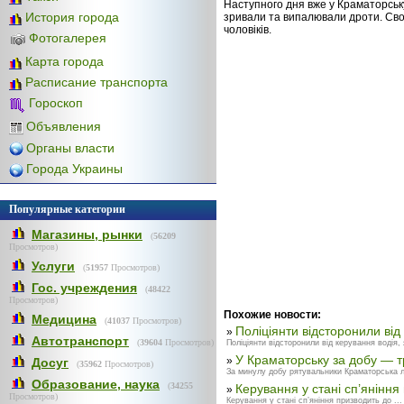
Наступного дня вже у Краматорську
История города
зривали та випалювали дроти. Свої
чоловіків.
Фотогалерея
Карта города
Расписание транспорта
Гороскоп
Объявления
Органы власти
Города Украины
Популярные категории
Магазины, рынки
(
56209
Просмотров)
Услуги
(
51957
Просмотров)
Гос. учреждения
(
48422
Просмотров)
Похожие новости:
Медицина
(
41037
Просмотров)
Поліціянти відсторонили від
»
Автотранспорт
(
39604
Просмотров)
Поліціянти відсторонили від керування водія, я
У Краматорську за добу — т
»
Досуг
(
35962
Просмотров)
За минулу добу рятувальники Краматорська лік
Образование, наука
(
34255
Керування у стані сп’янінн
»
Просмотров)
Керування у стані сп’яніння призводить до ...