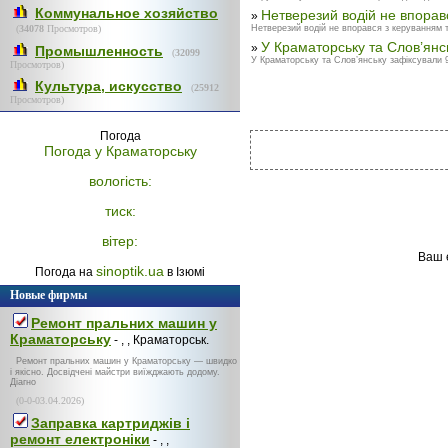
Коммунальное хозяйство
Нетверезий водій не впоравс
»
(
34078
Просмотров)
Нетверезий водій не впорався з керуванням та
У Краматорську та Слов’янсь
»
Промышленность
(
32099
У Краматорську та Слов’янську зафіксували 9
Просмотров)
Культура, искусство
(
25912
Просмотров)
Погода
Погода у
Краматорську
вологість:
тиск:
вітер:
Ваш 
sinoptik.ua
Погода на
в Ізюмі
Новые фирмы
Ремонт пральних машин у
Краматорську
- , , Краматорськ.
Ремонт пральних машин у Краматорську — швидко
і якісно. Досвідчені майстри виїжджають додому.
Діагно
(0-0-03.04.2026)
Заправка картриджів і
ремонт електроніки
- , ,