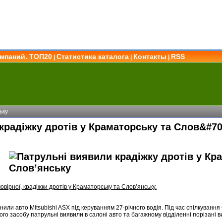
омпаний. ТОП20
Статистика каталога
Контакты
RSS
|
|
|
ьку
крадіжку дротів у Краматорську та Слов&#7
вірної, крадіжки дротів у Краматорську та Словʼянську.
или авто Mitsubishi ASX під керуванням 27-річного водія. Під час спілкування 
го засобу патрульні виявили в салоні авто та багажному відділенні порізані в