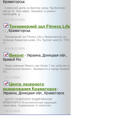
Краматорськ.
Сервісний центр на Критому ринку Під Куполом
(місце 41, біля кафе). Заправка та ремонт
картриджів, д
(0-0-28.03.2026)
Тренажерний зал Fitness Life
- , , Краматорськ.
Тренажерний зал Fitness Life у Краматорську на
бульварі Краматорському 27а. Групові заняття: TRX,
ст
(0-0-28.03.2026)
Виконт
- Украина, Донецкая обл.,
Кривой Рог.
Наша компания Виконт уже более 7 лет работает в
строительном бизнесе. Занимается в городе Кривом
Рог
(10-11-2024)
Центр лазерного
кодирования Краматорск
-
Украина, Донецкая обл., Краматорск.
ЦЕНТР ЛАЗЕРНОГО КОДИРОВАНИЯ
КРАМАТОРСК.Психологическая коррекция
зависимых. Кодирование от алкоголиз
(10-11-2024)