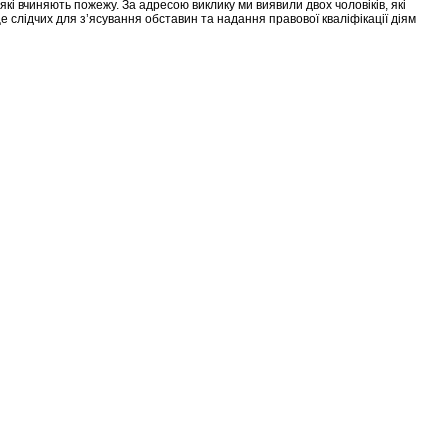
кі вчиняють пожежу. За адресою виклику ми виявили двох чоловіків, які
е слідчих для з’ясування обставин та надання правової кваліфікації діям