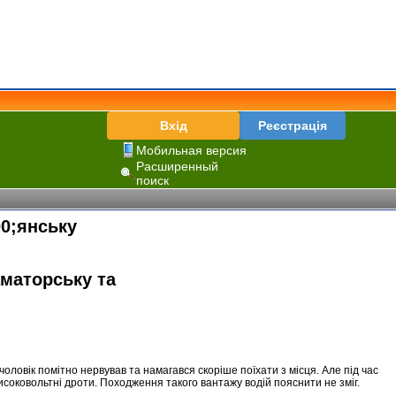
Вхід
Реєстрація
Мобильная версия
Расширенный
поиск
00;янську
чоловік помітно нервував та намагався скоріше поїхати з місця. Але під час
исоковольтні дроти. Походження такого вантажу водій пояснити не зміг.