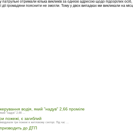
 патрульні отримали кілька викликів за однією адресою щодо підозрілих осіб, я
 дії громадяни пояснити не змогли. Тому у двох випадках ми викликали на місц
 керування водія, який "надув" 2,66 проміле
кий "надув" 2,66 ...
ри пожежі, є загиблий
відували три пожежі в житловому секторі. Під час ...
я призводить до ДТП