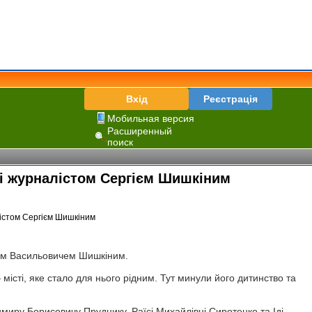
Вхід
Реєстрація
Мобильная версия
Расширенный
поиск
м і журналістом Сергієм Шишкіним
гієм Васильовичем Шишкіним.
місті, яке стало для нього рідним. Тут минули його дитинство та
миру Борисовичу Пруднику, Раїсі Михайлівні Сиротенко та Іді