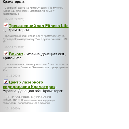
Краматорськ.
Сервісний центр на Критому ринку Під Куполом
(місце 41, біля кафе). Заправка та ремонт
картриджів, д
(0-0-28.03.2026)
Тренажерний зал Fitness Life
- , , Краматорськ.
Тренажерний зал Fitness Life у Краматорську на
бульварі Краматорському 27а. Групові заняття: TRX,
ст
(0-0-28.03.2026)
Виконт
- Украина, Донецкая обл.,
Кривой Рог.
Наша компания Виконт уже более 7 лет работает в
строительном бизнесе. Занимается в городе Кривом
Рог
(10-11-2024)
Центр лазерного
кодирования Краматорск
-
Украина, Донецкая обл., Краматорск.
ЦЕНТР ЛАЗЕРНОГО КОДИРОВАНИЯ
КРАМАТОРСК.Психологическая коррекция
зависимых. Кодирование от алкоголиз
(10-11-2024)