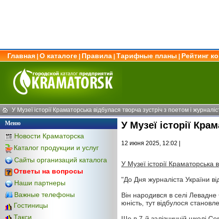
Главная
О каталоге
Правила
Тарифные планы
Рейтинг к
|
|
|
|
У Музеї історії Краматорська відбулася творча зустріч з поетом і журнал
Меню
У Музеї історії Кр
Новости Краматорска
12 июня 2025, 12:02 |
Каталог продукции и услуг
Сайты организаций каталога
У Музеї історії Краматорська 
Ответы на вопросы
"До Дня журналіста України в
Наши партнеры
Важные телефоны
Він народився в селі Левадне 
юність, тут відбулося становл
Гостиницы
Такси
Ще в 7-й залізничній школі С