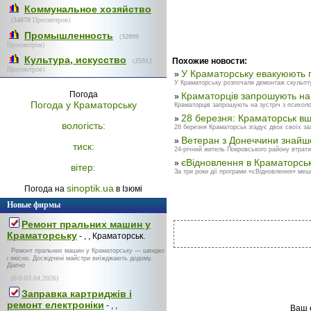
Коммунальное хозяйство
(
34078
Просмотров)
Промышленность
(
32099
Просмотров)
Культура, искусство
Похожие новости:
(
25912
Просмотров)
У Краматорську евакуюють 
»
У Краматорську розпочали демонтаж скульптур 
Погода
Краматорців запрошують на
»
Погода у
Краматорську
Краматорців запрошують на зустріч з психол
28 березня: Краматорськ вш
»
вологість:
28 березня Краматорськ згадує двох своїх зах
Ветеран з Донеччини знайшо
»
тиск:
24-річний житель Покровського району втратив
єВідновлення в Краматорсь
»
вітер:
За три роки дії програми «єВідновлення» меш
sinoptik.ua
Погода на
в Ізюмі
Новые фирмы
Ремонт пральних машин у
Краматорську
- , , Краматорськ.
Ремонт пральних машин у Краматорську — швидко
і якісно. Досвідчені майстри виїжджають додому.
Діагно
(0-0-03.04.2026)
Заправка картриджів і
ремонт електроніки
- , ,
Ваш 