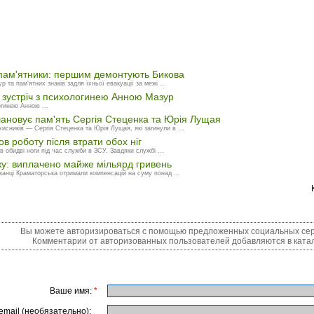
пам'ятники: першим демонтують Бикова
та пам'ятних знаків задля їхньої евакуації за межі ...
 зустріч з психологинею Анною Мазур
огинею Анною ...
ановує пам'ять Сергія Стеценка та Юрія Лущая
исників — Сергія Стеценка та Юрія Лущая, які загинули в ...
в роботу після втрати обох ніг
 обидві ноги під час служби в ЗСУ. Завдяки службі ...
ку: виплачено майже мільярд гривень
канці Краматорська отримали компенсацій на суму понад ...
Вы можете авторизироваться с помощью предложенных социальных сер
Комментарии от авторизованных пользователей добавляются в катал
Ваше имя:
*
email (необязательно):