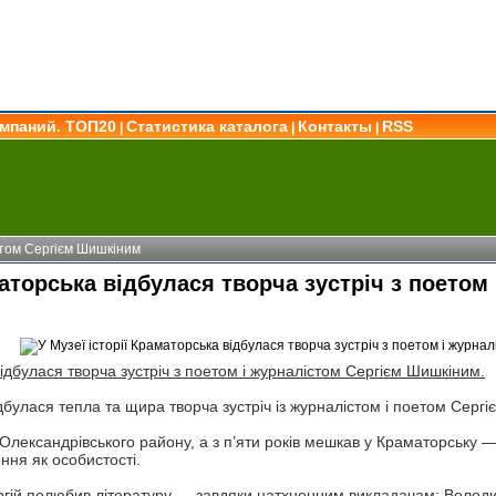
омпаний. ТОП20
Статистика каталога
Контакты
RSS
|
|
|
істом Сергієм Шишкіним
аматорська відбулася творча зустріч з поето
відбулася творча зустріч з поетом і журналістом Сергієм Шишкіним.
ідбулася тепла та щира творча зустріч із журналістом і поетом Сер
Олександрівського району, а з п’яти років мешкав у Краматорську — 
ення як особистості.
ергій полюбив літературу — завдяки натхненним викладачам: Володи