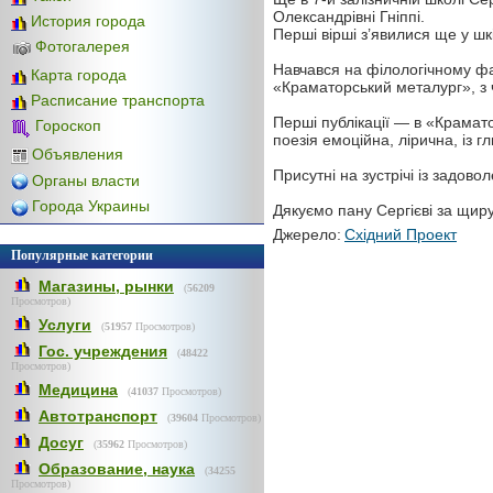
Олександрівні Гніппі.
История города
Перші вірші з’явилися ще у шк
Фотогалерея
Навчався на філологічному фа
Карта города
«Краматорський металург», з 
Расписание транспорта
Перші публікації — в «Крамат
Гороскоп
поезія емоційна, лірична, із 
Объявления
Присутні на зустрічі із задов
Органы власти
Города Украины
Дякуємо пану Сергієві за щиру 
Джерело:
Східний Проект
Популярные категории
Магазины, рынки
(
56209
Просмотров)
Услуги
(
51957
Просмотров)
Гос. учреждения
(
48422
Просмотров)
Медицина
(
41037
Просмотров)
Автотранспорт
(
39604
Просмотров)
Досуг
(
35962
Просмотров)
Образование, наука
(
34255
Просмотров)