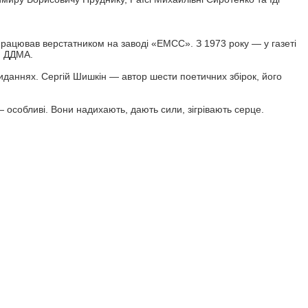
працював верстатником на заводі «ЕМСС». З 1973 року — у газеті
и ДДМА.
иданнях. Сергій Шишкін — автор шести поетичних збірок, його
— особливі. Вони надихають, дають сили, зігрівають серце.