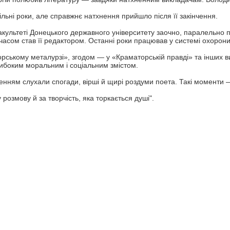
ільні роки, але справжнє натхнення прийшло після її закінчення.
культеті Донецького державного університету заочно, паралельно 
часом став її редактором. Останні роки працював у системі охорон
орському металурзі», згодом — у «Краматорській правді» та інших в
глибоким моральним і соціальним змістом.
оленням слухали спогади, вірші й щирі роздуми поета. Такі моменти 
розмову й за творчість, яка торкається душі".