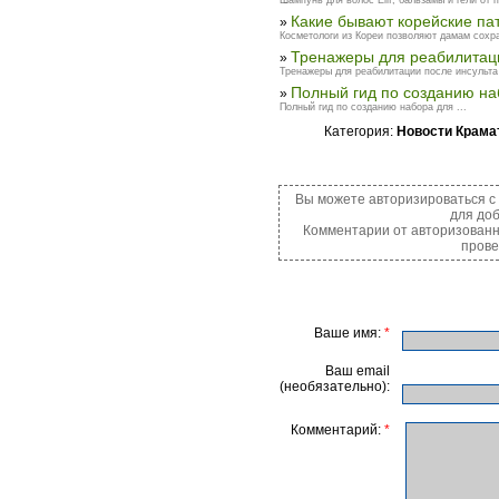
Шампунь для волос Elif, бальзамы и гели от п
Какие бывают корейские па
»
Косметологи из Кореи позволяют дамам сохра
Тренажеры для реабилитаци
»
Тренажеры для реабилитации после инсульта 
Полный гид по созданию на
»
Полный гид по созданию набора для ...
Категория:
Новости Крама
Вы можете авторизироваться 
для до
Комментарии от авторизованн
прове
Ваше имя:
*
Ваш email
(необязательно):
Комментарий:
*