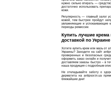
нужно сильно втирать — средство
достаточно использовать препара
кожи.
Регулярность — главный залог у
кожей, тем быстрее пройдут не
увлажняющие и успокаивающие кр
периоды ремиссии.
Купить лучшие крема 
доставкой по Украине
Хотите купить крем или мазь от а
Украины? Заходите на сайт antips
проверенных и безопасных сред
оформить заказ онлайн и получить
доставляем заказы быстро – в теч
наша продукция с подробным опис
Не откладывайте заботу о здор
дерматита на antipsor.in.ua пр
ближайшие дни!