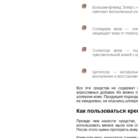
Бальзам-флюид Элиф с на
смягчает воспаленные уч
Солидерм крем — сним
защищает кожу от перес
Солипсор крем — под
чувствительной кожей с 
Цитопсор — натуральн
воспаление и восстановит
Все эти средства не содержат 
агрессивных добавок. Их можно п
аллергии коже. Продукция подходи
ее ежедневно, не опасаясь аллерг
Как пользоваться кре
Прежде чем нанести средство, 
использовать мягкое мыло или с
После этого нужно протереть кожу
Крем или мазь наносятся тонким