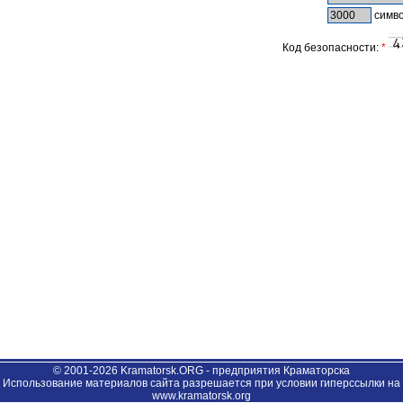
симво
Код безопасности:
*
© 2001-2026 Kramatorsk.ORG - предприятия Краматорска
Использование материалов сайта разрешается при условии гиперссылки на
www.kramatorsk.org