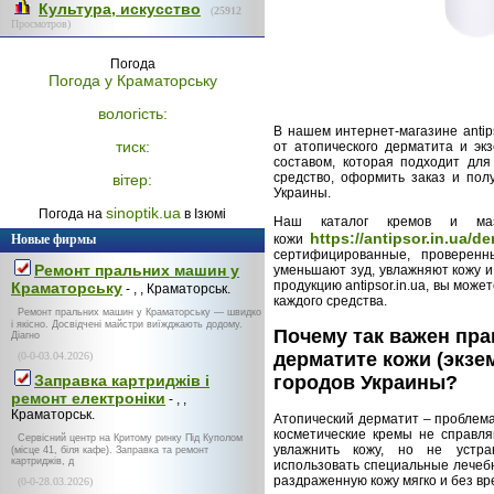
Культура, искусство
(
25912
Просмотров)
Погода
Погода у
Краматорську
вологість:
В нашем интернет-магазине antip
тиск:
от атопического дерматита и э
составом, которая подходит для
средство, оформить заказ и пол
вітер:
Украины.
sinoptik.ua
Погода на
в Ізюмі
Наш каталог кремов и мазе
https://antipsor.in.ua/d
Новые фирмы
кожи
сертифицированные, проверенн
Ремонт пральних машин у
уменьшают зуд, увлажняют кожу 
продукцию antipsor.in.ua, вы мож
Краматорську
- , , Краматорськ.
каждого средства.
Ремонт пральних машин у Краматорську — швидко
і якісно. Досвідчені майстри виїжджають додому.
Почему так важен пр
Діагно
дерматите кожи (экзе
(0-0-03.04.2026)
городов Украины?
Заправка картриджів і
ремонт електроніки
- , ,
Краматорськ.
Атопический дерматит – проблема
косметические кремы не справл
Сервісний центр на Критому ринку Під Куполом
увлажнить кожу, но не устра
(місце 41, біля кафе). Заправка та ремонт
картриджів, д
использовать специальные лечеб
раздраженную кожу мягко и без вр
(0-0-28.03.2026)