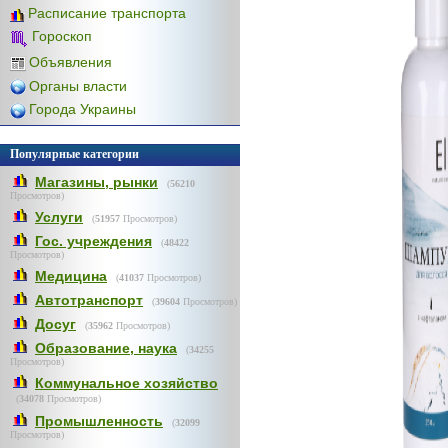
Расписание транспорта
Гороскоп
Объявления
Органы власти
Города Украины
Популярные категории
Магазины, рынки
(
56210
Просмотров)
Услуги
(
51957
Просмотров)
Гос. учреждения
(
48422
Просмотров)
Медицина
(
41037
Просмотров)
Автотранспорт
(
39604
Просмотров)
Досуг
(
35962
Просмотров)
Образование, наука
(
34255
Просмотров)
Коммунальное хозяйство
(
34078
Просмотров)
Промышленность
(
32099
Просмотров)