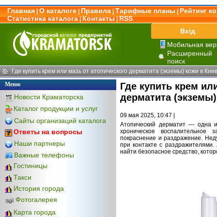
Главная
О каталоге
Правила
Тарифные планы
Рейтинг к
|
|
|
|
Статистика каталога
Контакты
RSS
|
|
Вхід
Мобильная вер
Расширенный
поиск
Где купить крем или мазь от атопического дерматита (экземы) кожи в Кие
Меню
Где купить крем ил
дерматита (экземы)
Новости Краматорска
Каталог продукции и услуг
09 мая 2025, 10:47 |
Сайты организаций каталога
Атопический дерматит — одна и
хроническое воспалительное з
Ответы на вопросы
покраснение и раздражение. Неду
Наши партнеры
при контакте с раздражителями. 
найти безопасное средство, котор
Важные телефоны
Гостиницы
Такси
История города
Фотогалерея
Карта города