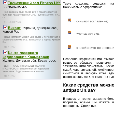
Тренажерний зал Fitness Life
Такие средства содержат на
- , , Краматорськ.
максимально эффективно:
Тренажерний зал Fitness Life у Краматорську на
бульварі Краматорському 27а. Групові заняття: TRX,
ст
снимают воспаление;
(0-0-28.03.2026)
Виконт
- Украина, Донецкая обл.,
Кривой Рог.
уменьшают зуд;
Наша компания Виконт уже более 7 лет работает в
строительном бизнесе. Занимается в городе Кривом
Рог
(10-11-2024)
способствуют регенераци
Центр лазерного
кодирования Краматорск
-
Особенно эффективными считаю
Украина, Донецкая обл., Краматорск.
вещество обладает мощными а
заживляющими свойствами. Косм
ЦЕНТР ЛАЗЕРНОГО КОДИРОВАНИЯ
КРАМАТОРСК.Психологическая коррекция
сухой, чувствительной, комбинир
зависимых. Кодирование от алкоголиз
симптомов и вернуть коже зд
(10-11-2024)
использовать как для тела, так и д
Какие средства можно
antipsor.in.ua?
В нашем интернет-магазине боль
псориаза, экземы. Вы можете з
препараты. Среди них: