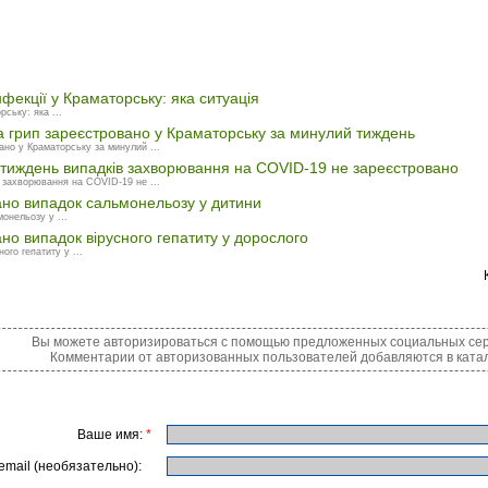
нфекції у Краматорську: яка ситуація
рську: яка ...
 грип зареєстровано у Краматорську за минулий тиждень
ано у Краматорську за минулий ...
 тиждень випадків захворювання на COVID-19 не зареєстровано
 захворювання на COVID-19 не ...
ано випадок сальмонельозу у дитини
онельозу у ...
но випадок вірусного гепатиту у дорослого
го гепатиту у ...
Вы можете авторизироваться с помощью предложенных социальных сер
Комментарии от авторизованных пользователей добавляются в катал
Ваше имя:
*
email (необязательно):