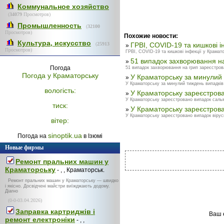
Коммунальное хозяйство
(
34079
Просмотров)
Промышленность
(
32100
Просмотров)
Похожие новости:
Культура, искусство
(
25913
ГРВІ, COVID-19 та кишкові і
»
Просмотров)
ГРВІ, COVID-19 та кишкові інфекції у Крамато
51 випадок захворювання на
»
Погода
51 випадок захворювання на грип зареєстров
Погода у
Краматорську
У Краматорську за минулий
»
У Краматорську за минулий тиждень випадків
вологість:
У Краматорську зареєстров
»
У Краматорську зареєстровано випадок сальм
тиск:
У Краматорську зареєстрова
»
У Краматорську зареєстровано випадок вірусно
вітер:
sinoptik.ua
Погода на
в Ізюмі
Новые фирмы
Ремонт пральних машин у
Краматорську
- , , Краматорськ.
Ремонт пральних машин у Краматорську — швидко
і якісно. Досвідчені майстри виїжджають додому.
Діагно
(0-0-03.04.2026)
Заправка картриджів і
Ваш 
ремонт електроніки
- , ,