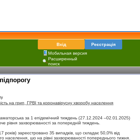
Вхід
Реєстрація
Мобильная версия
Расширенный
поиск
епідпорогу
ь на грип, ГРВІ та коронавірусну хворобу населення
раматорська за 1 епідемічний тиждень (27.12.2024 –02.01.2025)
жче рівня захворюваності за попередній тиждень.
17 років) зареєстровано 35 випадків, що складає 50,0% від
чого населення, шо на рівні захворюваності попереднього тижня.