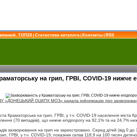
омпаний. ТОП20
Статистика каталога
Контакты
RSS
|
|
|
раматорську на грип, ГРВІ, COVID-19 нижче 
ДУ «ДОНЕЦЬКИЙ ОЦКПХ МОЗ» надала інформацію про захворюваніст
ста Краматорська на грип, ГРВІ, у т.ч. COVID-19 населення міста К
елення (70 випадків), що нижче епідпорогу на 92,1% та на 24,7% ни
дів захворювання на грип не зареєстровано. Серед дітей (від 0 до 
рип, ГРВІ, у т.ч. COVID-19, показник склав 118,9 на 100 тисяч дитя