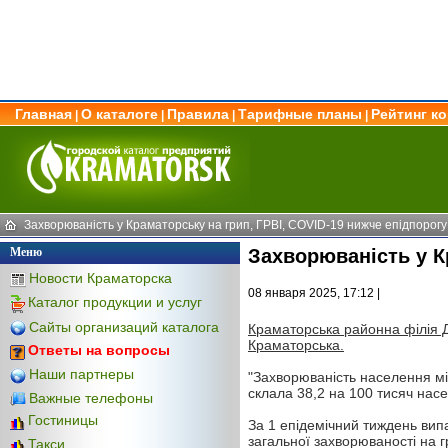
Главная
О каталоге
Правила
Тарифные планы
Рейтинг к
|
|
|
|
Захворюваність у Краматорську на грип, ГРВІ, COVID-19 нижче епідпорогу
Меню
Захворюваність у К
Новости Краматорска
08 января 2025, 17:12 |
Каталог продукции и услуг
Сайты организаций каталога
Краматорська районна філія 
Краматорська.
Ответы на вопросы
Наши партнеры
"Захворюваність населення мі
склала 38,2 на 100 тисяч нас
Важные телефоны
Гостиницы
За 1 епідемічний тиждень випа
загальної захворюваності на г
Такси