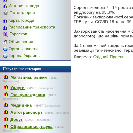
История города
Серед школярів 7 - 14 років з
епідпорогу на 95,3%.
Фотогалерея
Показник захворюваності сере
Карта города
ГРВІ, у т.ч. COVID-19 та на 3
Расписание транспорта
Захворюваність населення міс
Гороскоп
дорослого), що на рівні пока
Объявления
За 1 епідемічний тиждень госп
Органы власти
реанімації та інтенсивної тера
Города Украины
Джерело:
Східний Проект
Популярные категории
Магазины, рынки
(
56211
Просмотров)
Услуги
(
51957
Просмотров)
Гос. учреждения
(
48423
Просмотров)
Медицина
(
41037
Просмотров)
Автотранспорт
(
39605
Просмотров)
Досуг
(
35965
Просмотров)
Образование, наука
(
34256
Просмотров)