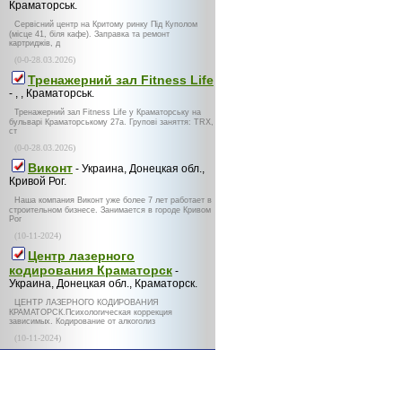
Краматорськ.
Сервісний центр на Критому ринку Під Куполом
(місце 41, біля кафе). Заправка та ремонт
картриджів, д
(0-0-28.03.2026)
Тренажерний зал Fitness Life
- , , Краматорськ.
Тренажерний зал Fitness Life у Краматорську на
бульварі Краматорському 27а. Групові заняття: TRX,
ст
(0-0-28.03.2026)
Виконт
- Украина, Донецкая обл.,
Кривой Рог.
Наша компания Виконт уже более 7 лет работает в
строительном бизнесе. Занимается в городе Кривом
Рог
(10-11-2024)
Центр лазерного
кодирования Краматорск
-
Украина, Донецкая обл., Краматорск.
ЦЕНТР ЛАЗЕРНОГО КОДИРОВАНИЯ
КРАМАТОРСК.Психологическая коррекция
зависимых. Кодирование от алкоголиз
(10-11-2024)