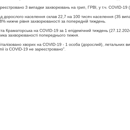
ареєстровано 3 випадки захворювань на грип, ГРВІ, у т.ч. COVID-19
д дорослого населення склав 22,7 на 100 тисяч населення (35 випад
9,8% нижче рівня захворюваності за попередній тиждень.
та Краматорська на COVID-19 за 1 епідемічний тиждень (27.12.2024
зника захворюваності попереднього тижня.
італізовано хворих на COVID-19 - 1 особа (дорослий), летальних вип
пії із COVID-19 не зареєстровано".