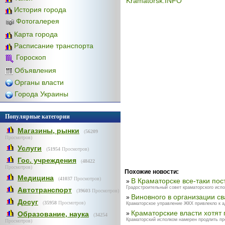
Kramatorsk.INFO
История города
Фотогалерея
Карта города
Расписание транспорта
Гороскоп
Объявления
Органы власти
Города Украины
Популярные категории
Магазины, рынки
(
56209
Просмотров)
Услуги
(
51954
Просмотров)
Гос. учреждения
(
48422
Просмотров)
Похожие новости:
Медицина
(
41037
Просмотров)
В Краматорске все-таки по
»
Градостроительный совет краматорского испо
Автотранспорт
(
39603
Просмотров)
Виновного в организации св
»
Досуг
(
35958
Просмотров)
Краматорское управление ЖКХ привлекло к а
Краматорские власти хотят 
Образование, наука
»
(
34254
Краматорский исполком намерен продлить пр
Просмотров)