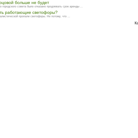
орцовой больше не будет
о городского совета было отказано продлевать срок аренды ...
ать работающие светофоры?
листической пропали светофоры. Не потому, что ...
К