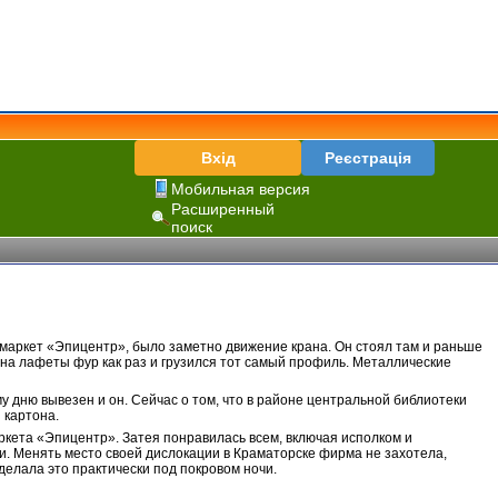
Вхід
Реєстрація
Мобильная версия
Расширенный
поиск
ермаркет «Эпицентр», было заметно движение крана. Он стоял там и раньше
на лафеты фур как раз и грузился тот самый профиль. Металлические
у дню вывезен и он. Сейчас о том, что в районе центральной библиотеки
 картона.
кета «Эпицентр». Затея понравилась всем, включая исполком и
ии. Менять место своей дислокации в Краматорске фирма не захотела,
делала это практически под покровом ночи.