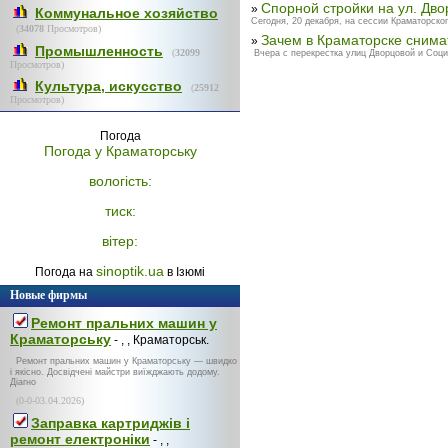
Спорной стройки на ул. Дв
»
Коммунальное хозяйство
Сегодня, 20 декабря, на сессии Краматорског
(
34078
Просмотров)
Зачем в Краматорске сним
»
Промышленность
(
32099
Вчера с перекрестка улиц Дворцовой и Социа
Просмотров)
Культура, искусство
(
25912
Просмотров)
Погода
Погода у
Краматорську
вологість:
тиск:
вітер:
sinoptik.ua
Погода на
в Ізюмі
Новые фирмы
Ремонт пральних машин у
Краматорську
- , , Краматорськ.
Ремонт пральних машин у Краматорську — швидко
і якісно. Досвідчені майстри виїжджають додому.
Діагно
(0-0-03.04.2026)
Заправка картриджів і
ремонт електроніки
- , ,