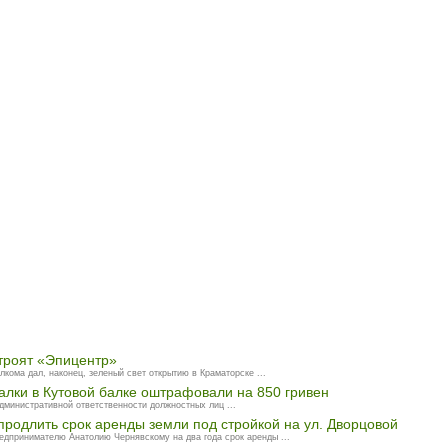
строят «Эпицентр»
лкома дал, наконец, зеленый свет открытию в Краматорске ...
алки в Кутовой балке оштрафовали на 850 гривен
дминистративной ответственности должностных лиц ...
продлить срок аренды земли под стройкой на ул. Дворцовой
едпринимателю Анатолию Чернявскому на два года срок аренды ...