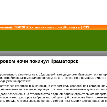
омпаний. ТОП20
Статистика каталога
Контакты
RSS
|
|
|
кровом ночи покинул Краматорск
троительного вагончика на ул. Дворцовой, там где должен был строиться гип
ния стройплощадки металлопрофилем, но в тот вечер с его помощью обратно 
водя ужас на прохожих.
 оставался строительный вагончик, в котором жили сторожа, но к сегодняшнем
а, напоминают летающие по пустырю грязные полиэтиленовые кульки и клочки
 дали разрешения на строительство в данном районе строительного гипермар
уса, но к месту, которое выбрали застройщики, у большинства были претенз
лы города. А чтобы снова не попасть в объективы камер и фотоаппаратов, с