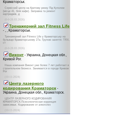
Краматорськ.
Сервісний центр на Критому ринку Під Куполом
(місце 41, біля кафе). Заправка та ремонт
картриджів, д
(0-0-28.03.2026)
Тренажерний зал Fitness Life
- , , Краматорськ.
Тренажерний зал Fitness Life у Краматорську на
бульварі Краматорському 27а. Групові заняття: TRX,
ст
(0-0-28.03.2026)
Виконт
- Украина, Донецкая обл.,
Кривой Рог.
Наша компания Виконт уже более 7 лет работает в
строительном бизнесе. Занимается в городе Кривом
Рог
(10-11-2024)
Центр лазерного
кодирования Краматорск
-
Украина, Донецкая обл., Краматорск.
ЦЕНТР ЛАЗЕРНОГО КОДИРОВАНИЯ
КРАМАТОРСК.Психологическая коррекция
зависимых. Кодирование от алкоголиз
(10-11-2024)