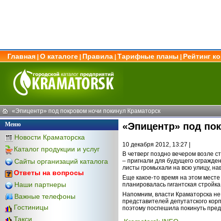
Главная
О каталоге
Правила
Тарифные планы
Рейтинг к
|
|
|
|
«Эпицентр» под покровом ночи покинул Краматорск
Меню
«Эпицентр» под по
Новости Краматорска
10 декабря 2012, 13:27 |
Каталог продукции и услуг
В четверг поздно вечером возле с
Сайты организаций каталога
– пригнали для будущего огражде
листы громыхали на всю улицу, на
Ответы на вопросы
Еще какое-то время на этом месте
Наши партнеры
планировалась гигантская стройк
Напомним, власти Краматорска не
Важные телефоны
представителей депутатского корп
Гостиницы
поэтому поспешила покинуть преде
Такси