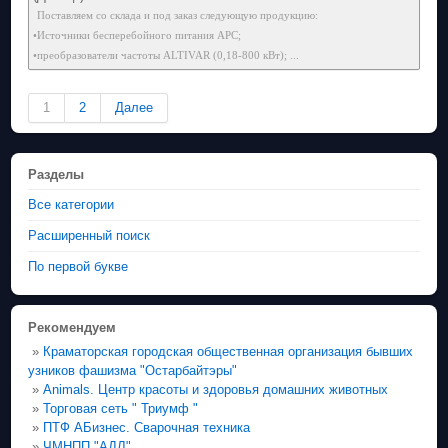
Поставляем со склада и под заказ следующую продукцию:
•Источники бесперебойного питания APC;
•преобразователи частоты ALTIVAR (0,18-800 кВт); ...
1
2
Далее
Разделы
Все категории
Расширенный поиск
По первой букве
Рекомендуем
»
Краматорская городская общественная организация бывших
узников фашизма "Остарбайтэры"
»
Animals. Центр красоты и здоровья домашних животных
»
Торговая сеть " Триумф "
»
ПТФ АБизнес. Сварочная техника
»
ЧМНПП "АДЛ"