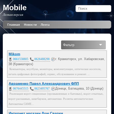
Mobile
Легкая версия
Главная
Новости
Лента
Фильтр
Все
Mikom
г. Краматорск, ул. Хабаровская,
0661558805
0626488290
Мобильный
38 (Краматорск)
Компьютеры, ноутбуки, мониторы, комплектующие, оптические носители,
050
печать цифровых фотографий, сервис, обслуживание и ремонт. ...
067
Авраменко Павел Александрович ФЛП
Донецк, Батищева, 10 (Донецк)
0676445515
0623495767
095
Реализация ворот секционных (промышленных и бытовых), ворот откатных,
066
ворот распашных, шлагбаумов, автоматики. Роллеты автоматические.
Автоматика САМЕ...
099
Интернет магазин Дом Сварки