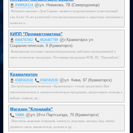
ул. Новикова, 7В (Северодонецк)
0509926124
Интернет-магазин «Дом Сварки» является подразделением существующей
уже более 10 лет розничной сети инструментальных и сварочных магазинов и
появился к...
КИПП "Промавтоматика"
г.Краматорск ул.
0504703502
0626467789
Социалистическая, 9 (Краматорск)
Комплексные поставки электрооборудования, кабельно-проводниковой и
свето-техническо продукции. Поставщик продукции ИЭК, SE, "Одескабель".
...
Крамэлектро
ул. Кима, 97 (Краматорск)
0500562630
0500562630
Дистрибуционная компания «Крамэлектро» готова предложить Вам
светотехническую и электротехническую продукцию, предоставить помощь в
выборе товаров, пр...
Магазин "Клондайк"
ул.19-го Партсьезда, 70 (Краматорск)
53086
Линолиум, ковровые покрытия, плинтуса, порожки, люстры, бра, лампы
дневного света, выключатели, розетки и др. ...