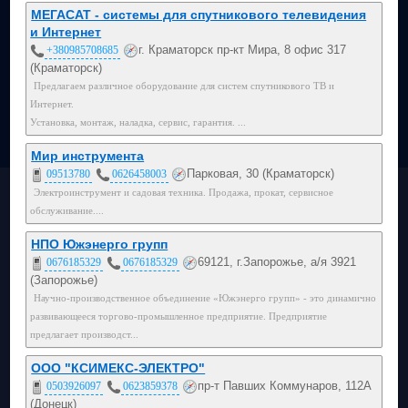
МЕГАСАТ - системы для спутникового телевидения
и Интернет
г. Краматорск пр-кт Мира, 8 офис 317
+380985708685
(Краматорск)
Предлагаем различное оборудование для систем спутникового ТВ и
Интернет.
Установка, монтаж, наладка, сервис, гарантия. ...
Мир инструмента
Парковая, 30 (Краматорск)
09513780
0626458003
Электроинструмент и садовая техника. Продажа, прокат, сервисное
обслуживание....
НПО Южэнерго групп
69121, г.Запорожье, а/я 3921
0676185329
0676185329
(Запорожье)
Научно-производственное объединение «Южэнерго групп» - это динамично
развивающееся торгово-промышленное предприятие. Предприятие
предлагает производст...
ООО "КСИМЕКС-ЭЛЕКТРО"
пр-т Павших Коммунаров, 112А
0503926097
0623859378
(Донецк)