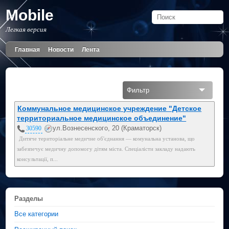
Mobile
Легкая версия
Главная
Новости
Лента
Фильтр
Все
Коммунальное медицинское учреждение "Детское
территориальное медицинское объединение"
ул.Вознесенского, 20 (Краматорск)
30590
Дитяче територіальне медичне об'єднання — комунальна установа, що
забезпечує медичну допомогу дітям міста. Спеціалісти закладу надають
консультації, п...
Разделы
Все категории