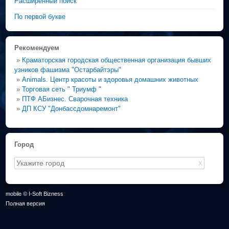
Расширенный поиск
По первой букве
Рекомендуем
»
Краматорская городская общественная организация бывших
узников фашизма "Остарбайтэры"
»
Animals. Центр красоты и здоровья домашних животных
»
Торговая сеть " Триумф "
»
ПТФ АБизнес. Сварочная техника
»
ДП КСУ "Донбассдомнаремонт"
Город
X
mobile © I-Soft Bizness
Полная версия