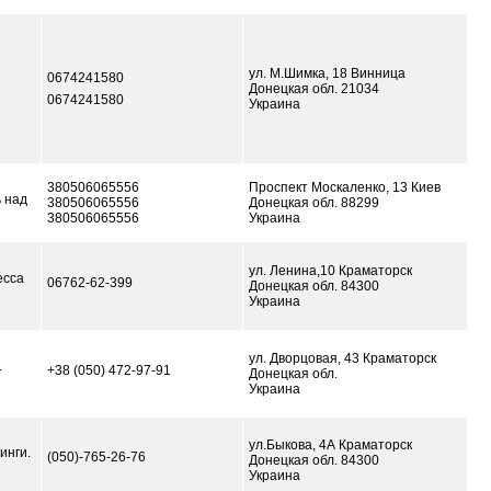
ул. М.Шимка, 18 Винница
0674241580
Донецкая обл. 21034
0674241580
Украина
380506065556
Проспект Москаленко, 13 Киев
 над
380506065556
Донецкая обл. 88299
380506065556
Украина
ул. Ленина,10 Краматорск
есса
06762-62-399
Донецкая обл. 84300
Украина
ул. Дворцовая, 43 Краматорск
.
+38 (050) 472-97-91
Донецкая обл.
Украина
ул.Быкова, 4А Краматорск
инги.
(050)-765-26-76
Донецкая обл. 84300
Украина