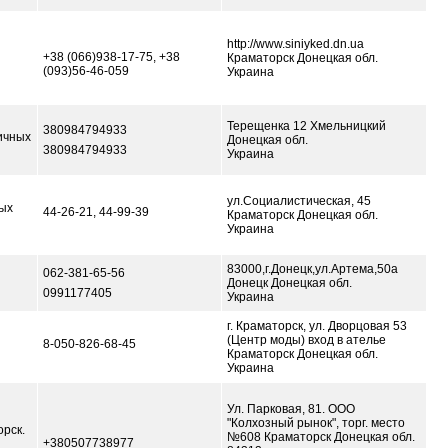
http://www.siniyked.dn.ua
+38 (066)938-17-75, +38
Краматорск Донецкая обл.
(093)56-46-059
Украина
Терещенка 12 Хмельницкий
380984794933
ичных
Донецкая обл.
380984794933
Украина
ул.Социалистическая, 45
ых
44-26-21, 44-99-39
Краматорск Донецкая обл.
Украина
83000,г.Донецк,ул.Артема,50а
062-381-65-56
Донецк Донецкая обл.
0991177405
Украина
г. Краматорск, ул. Дворцовая 53
(Центр моды) вход в ателье
8-050-826-68-45
Краматорск Донецкая обл.
Украина
Ул. Парковая, 81. ООО
"Колхозный рынок", торг. место
рск.
№608 Краматорск Донецкая обл.
+380507738977