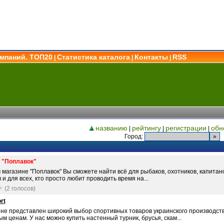
омпаний. ТОП20
Статистика каталога
Контакты
RSS
|
|
|
названию
рейтингу
регистрации
обн
|
|
|
Город:
 "Поплавок"
магазине "Поплавок" Вы сможете найти всё для рыбаков, охотников, капитан
 и для всех, кто просто любит проводить время на...
(2 голосов)
rt
ине представлен широкий выбор спортивных товаров украинского производст
м ценам. У нас можно купить настенный турник, брусья, скам...