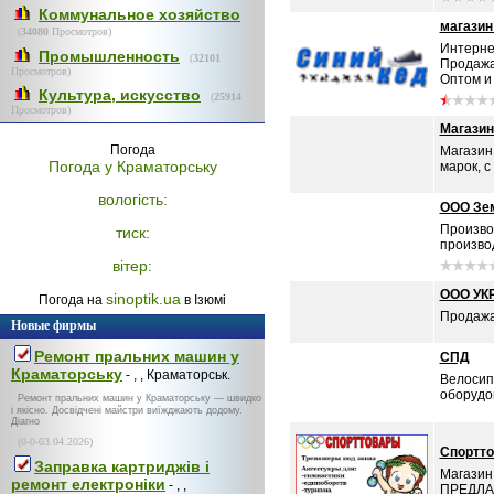
Коммунальное хозяйство
магази
(
34080
Просмотров)
Интерне
Промышленность
(
32101
Продажа
Просмотров)
Оптом и 
Культура, искусство
(
25914
Просмотров)
Магазин
Погода
Магазин
Погода у
Краматорську
марок, с
вологість:
ООО Зем
Произво
тиск:
производ
вітер:
ООО УК
sinoptik.ua
Погода на
в Ізюмі
Продажа 
Новые фирмы
Ремонт пральних машин у
СПД
Краматорську
- , , Краматорськ.
Велосип
оборудов
Ремонт пральних машин у Краматорську — швидко
і якісно. Досвідчені майстри виїжджають додому.
Діагно
(0-0-03.04.2026)
Спортт
Заправка картриджів і
Магазин
ремонт електроніки
- , ,
ПРЕДЛА