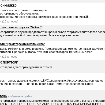
н СИНИЙКЕD
т магазин спортивных тренажеров.
 спортивного оборудования.
в розницу. беговая дорожка, орбитрек, велотренажер, теннисный...
(15 голосов)
 спортивного оружия "Valiron"
 спортивного оружия предлагает: широкий выбор стартовых пистолетов разл
 доставкой в любой регион Украины. Также всегда в наличии ...
ля "Краматорский Экспоцентр"
дство мебели для дома и офиса. Продажа мебели отечественных и зарубежн
ителей. Продажа бытовой техники, спорттоваров, мебельных аксес...
(16 голосов)
РСПОРТТОРГ
товаров для спорта,туризма и отдыха...
еды: горные,дорожные,детские,BMX,спортивные. Аксессуары, велосипедное
ание, инвентарь. В наличии и под заказ. Ремонт велосипедов. Гаран...
овары
изображения
прайсы
 спортивных товаров. Мы находимся на территории Крытого рынка в г.Крамато
ГАЕМ ТОВАРЫ ДЛЯ СПОРТА И АКТИВНОГО ОТДЫХА. РОЗНИЧНАЯ ТОРГОВ...