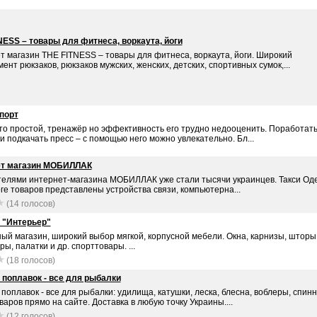
NESS – товары для фитнеса, воркаута, йоги
т магазин THE FITNESS – товары для фитнеса, воркаута, йоги. Широкий
ент рюкзаков, рюкзаков мужских, женских, детских, спортивных сумок,...
порт
это простой, тренажёр но эффективность его трудно недооценить. Поработать
и подкачать пресс – с помощью него можно увлекательно. Бл...
ет магазин МОБИЛЛАК
телями интернет-магазина МОБИЛЛАК уже стали тысячи украинцев. Такси Од
ге товаров представлены устройства связи, компьютерна...
(14 голосов)
 "Интерьер"
ый магазин, широкий выбор мягкой, корпусной мебели. Окна, карнизы, шторы
ы, палатки и др. спорттовары. ...
(18 голосов)
 поплавок - все для рыбалки
поплавок - все для рыбалки: удилища, катушки, леска, блесна, воблеры, спинн
варов прямо на сайте. Доставка в любую точку Украины....
(12 голосов)