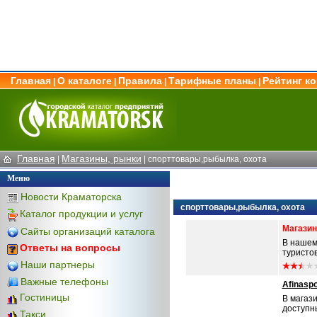
Главная
О каталоге
Правила
Тарифные планы
Рейтинг к
|
|
|
|
Главная
Магазины, рынки
|
|
спорттовары,рыбылка, охота
Меню
Новости Краматорска
спорттовары,рыбылка, охота
Каталог продукции и услуг
Магазин
Сайты организаций каталога
В нашем 
Ответы на вопросы
туристов
Наши партнеры
Важные телефоны
Afinaspo
Гостиницы
В магаз
доступны
Такси