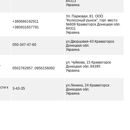
84313
Украина
Ул. Парковая, 81. ООО
"Колхозный рынок", торг. место
+380666192911
№608 Краматорск Донецкая обл.
+380931657791
84311
Украина
ул.Дворцовая-43 Краматорск
050-347-47-60
Донецкая обл.
Украина
ул. Чуйкова, 15 Краматорск
,
Донецкая обл. 84395
0502762857, 0956156092
Украина
ул.Ленина, 24 Краматорск
сти к
3-43-35
Донецкая обл.
Украина