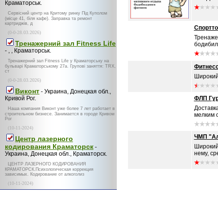
Краматорськ.
Сервісний центр на Критому ринку Під Куполом
(місце 41, біля кафе). Заправка та ремонт
картриджів, д
Спортт
(0-0-28.03.2026)
Тренаже
Тренажерний зал Fitness Life
бодибил
- , , Краматорськ.
Тренажерний зал Fitness Life у Краматорську на
Фитнесс
бульварі Краматорському 27а. Групові заняття: TRX,
ст
Широкий 
(0-0-28.03.2026)
Виконт
- Украина, Донецкая обл.,
Кривой Рог.
ФЛП Гур
Доставк
Наша компания Виконт уже более 7 лет работает в
строительном бизнесе. Занимается в городе Кривом
мелким о
Рог
(10-11-2024)
ЧМП "Ал
Центр лазерного
кодирования Краматорск
Широкий
-
нему, ср
Украина, Донецкая обл., Краматорск.
ЦЕНТР ЛАЗЕРНОГО КОДИРОВАНИЯ
КРАМАТОРСК.Психологическая коррекция
зависимых. Кодирование от алкоголиз
(10-11-2024)