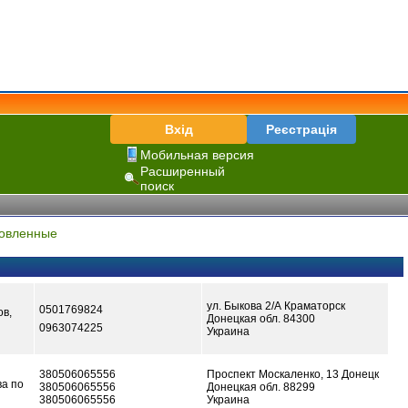
Вхід
Реєстрація
Мобильная версия
Расширенный
поиск
овленные
ул. Быкова 2/А Краматорск
0501769824
ов,
Донецкая обл. 84300
0963074225
Украина
380506065556
Проспект Москаленко, 13 Донецк
ва по
380506065556
Донецкая обл. 88299
380506065556
Украина