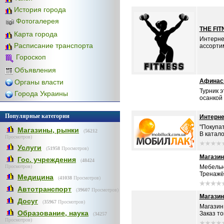
История города
Фотогалерея
THE FIT
Карта города
Интерне
Расписание транспорта
ассортим
Гороскоп
Объявления
Афинас
Органы власти
Турник 
Города Украины
осанкой 
Популярные категории
Интерн
"Покупа
Магазины, рынки
(
56212
В катало
Просмотров)
Услуги
(
51958
Просмотров)
Магазин
Гос. учреждения
(
48424
Просмотров)
Мебельн
Тренажёр
Медицина
(
41038
Просмотров)
Автотранспорт
(
39607
Просмотров)
Магазин
Досуг
(
35967
Просмотров)
Магазин 
Образование, наука
Заказ то
(
34257
Просмотров)