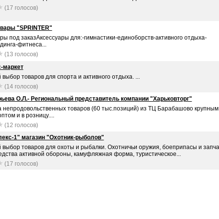
(17 голосов)
овары "SPRINTER"
ры под заказАксессуары для:-гимнастики-единоборств-активного отдыха-
динга-фитнеса...
(13 голосов)
-маркет
выбор товаров для спорта и активного отдыха. ...
(14 голосов)
ьева О.Л.- Региональный представитель компании "Харьковторг"
а непродовольственных товаров (60 тыс.позиций) из ТЦ Барабашово крупным
птом и в розницу....
(12 голосов)
екс-1" магазин "Охотник-рыболов"
 выбор товаров для охоты и рыбалки. Охотничьи оружия, боеприпасы и запча
едства активной обороны, камуфляжная форма, туристическое...
(17 голосов)