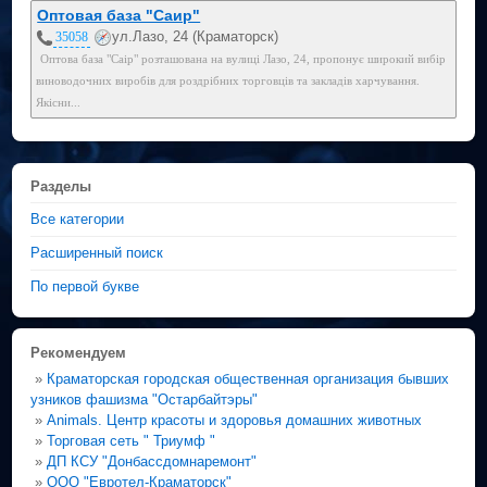
Оптовая база "Саир"
ул.Лазо, 24 (Краматорск)
35058
Оптова база "Саір" розташована на вулиці Лазо, 24, пропонує широкий вибір
виноводочних виробів для роздрібних торговців та закладів харчування.
Якісни...
Разделы
Все категории
Расширенный поиск
По первой букве
Рекомендуем
»
Краматорская городская общественная организация бывших
узников фашизма "Остарбайтэры"
»
Animals. Центр красоты и здоровья домашних животных
»
Торговая сеть " Триумф "
»
ДП КСУ "Донбассдомнаремонт"
»
ООО "Евротел-Краматорск"