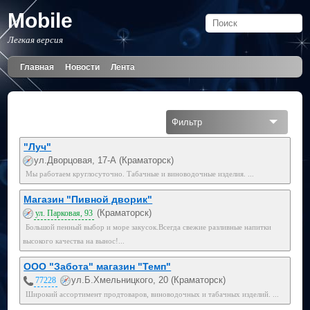
Mobile
Легкая версия
Главная
Новости
Лента
Фильтр
Все
"Луч"
ул.Дворцовая, 17-А (Краматорск)
На карте
Мы работаем круглосуточно. Табачные и виноводочные изделия. ...
Магазин "Пивной дворик"
(Краматорск)
ул. Парковая, 93
Большой пенный выбор и море закусок.Всегда свежие разливные напитки
высокого качества на вынос!...
ООО "Забота" магазин "Темп"
ул.Б.Хмельницкого, 20 (Краматорск)
77228
Широкий ассортимент продтоваров, виноводочных и табачных изделий. ...