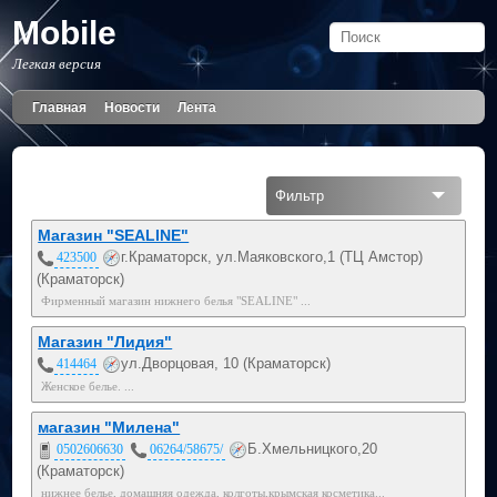
Mobile
Легкая версия
Главная
Новости
Лента
Фильтр
Все
Магазин "SEALINE"
г.Краматорск, ул.Маяковского,1 (ТЦ Амстор)
423500
Мобильный
(Краматорск)
Фирменный магазин нижнего белья "SEALINE" ...
050
Магазин "Лидия"
ул.Дворцовая, 10 (Краматорск)
414464
Женское белье. ...
магазин "Милена"
Б.Хмельницкого,20
0502606630
06264/58675/
(Краматорск)
нижнее белье, домашняя одежда, колготы,крымская косметика...