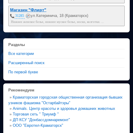
Магазин "Флирт"
ул.Катеринича, 18 (Краматорск)
31285
Нижнее женское белье, нижнее муское белье, носки, колготки. ...
Разделы
Все категории
Расширенный поиск
По первой букве
Рекомендуем
»
Краматорская городская общественная организация бывших
узников фашизма "Остарбайтэры"
»
Animals. Центр красоты и здоровья домашних животных
»
Торговая сеть " Триумф "
»
ДП КСУ "Донбассдомнаремонт"
»
ООО "Евротел-Краматорск"