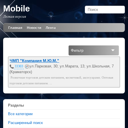
Mobile
Легкая версия
Главная
Новости
Лента
Фильтр
Все
ЧМП "Компания М.Ю.М."
ул.Парковая, 30; ул.Марата, 13; ул.Школьная, 7
33303
(Краматорск)
Розничная торговля детским питанием, косметикой, аксесуарами. Оптовая
торговля детским питанием. ...
Разделы
Все категории
Расширенный поиск