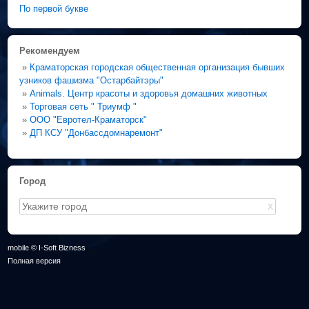
По первой букве
Рекомендуем
»
Краматорская городская общественная организация бывших
узников фашизма "Остарбайтэры"
»
Animals. Центр красоты и здоровья домашних животных
»
Торговая сеть " Триумф "
»
ООО "Евротел-Краматорск"
»
ДП КСУ "Донбассдомнаремонт"
Город
X
mobile © I-Soft Bizness
Полная версия