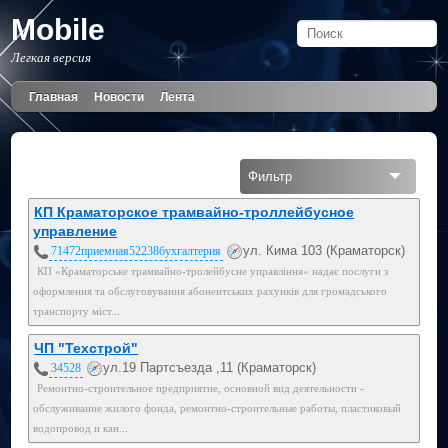
Mobile
Легкая версия
Главная
Новости
Лента
Фильтр
Все
КП Краматорское трамвайно-троллейбусное
управление
ул. Кима 103 (Краматорск)
71472приемная52238бухгалтерия
КП «Краматорське трамвайно-тролейбусне управління» надає послуги з
оформлення та обслуговування абонентських рахунків для громадського
транспорту міст...
ЧП "Техстрой"
ул.19 Партсъезда ,11 (Краматорск)
34528
Ремонтно-строительное предприятие, основной вид деятельности -
обслуживание жилого фонда, ремонтно-строительные работы, пластиковый
водопровод и кан...