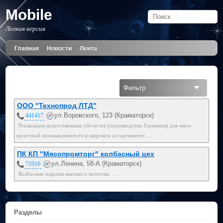
Mobile
Легкая версия
Главная
Новости
Лента
Фильтр
Все
ООО "Технопрод ЛТД"
ул.Воровского, 123 (Краматорск)
441417
Реализация искусственных оболочек (производство Германия) для мясо-
молочной промышленности в широком ассортименте. ...
ПК КП "Мясопромторг" колбасный цех
ул.Ленина, 58-А (Краматорск)
71016
Колбасные изделия высокого качества. ...
Разделы