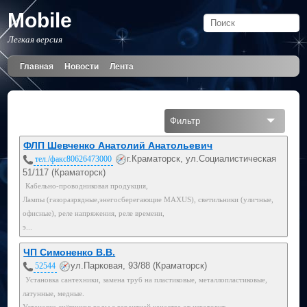
Mobile
Легкая версия
Главная
Новости
Лента
Фильтр
Все
ФЛП Шевченко Анатолий Анатольевич
г.Краматорск, ул.Социалистическая
тел./факс80626473000
51/117 (Краматорск)
Кабельно-проводниковая продукция,
Лампы (газоразрядные,энегосберегающие MAXUS), светильники (уличные,
офисные), реле напряжения, реле времени,
э...
ЧП Симоненко В.В.
ул.Парковая, 93/88 (Краматорск)
52544
Установка сантехники, замена труб на пластиковые, металлопластиковые,
латунные, медные.
Установка счётчиков воды с гарантией качества от изготовит...