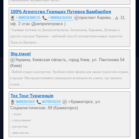
100% Агентство Горящих Путевок Бамбарбия
проспект Кирова. , д. 11,
+380958388535
+380684164341
оф. 2 этах (Днепропетровск )
Горящие путевки из Днепропетровска, Запорожья, Харькова, Донецка и
других городов Украины - любимый способ путешествия наших туристов.
Туры из Днепроп...
Stg.travel
Украина, Киевская область, город Киев, ул. Пантонова 54
(Киев)
Любой отдых в рассрочку. Удобная online форма для заказа туров или отдыха
в кредит. Мы предоставляем уникальную возможность узнать, где заказать
отдых...
Tez Tour Турагенція
г.Краматорск, ул.
0669201919
0676919218
Социалистическая, 69 (Краматорск)
- туры
- страхование
- рассрочка
- авиа кассы...