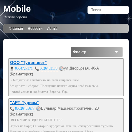
Mobile
Легкая версия
Главная
Новости
Лента
Фильтр
Все
ООО "Туринвест"
ул.Дворцовая, 40-А
0504727371
0626453178
На карте
(Краматорск)
- Бюджетные авиабилеты по всем направлениям
Мобильный
без доплат и сборов! Посещение нашего офиса необязательно.
- Автобусные и жд.билеты. Европа, Укр...
050
"АРТ-Туризм"
066
Бульвар Машиностроителей, 20
80626455677
099
(Краматорск)
ВЕСЬ МИР В ОДНОМ АГЕНТСТВЕ!
095
Отдых на море; Санаторно-курортное лечение; Экскурсионные туры по
Украине и за рубежом; Круизы; Визовая поддержка; Моло...