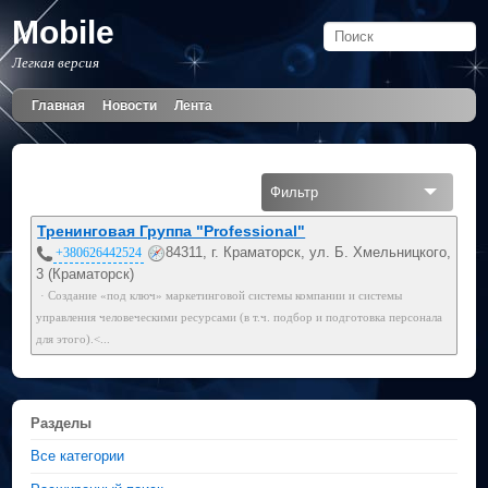
Mobile
Легкая версия
Главная
Новости
Лента
Фильтр
Все
Тренинговая Группа "Professional"
84311, г. Краматорск, ул. Б. Хмельницкого,
+380626442524
3 (Краматорск)
· Создание «под ключ» маркетинговой системы компании и системы
управления человеческими ресурсами (в т.ч. подбор и подготовка персонала
для этого).<...
Разделы
Все категории