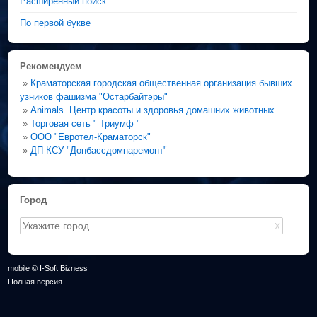
Расширенный поиск
По первой букве
Рекомендуем
»
Краматорская городская общественная организация бывших
узников фашизма "Остарбайтэры"
»
Animals. Центр красоты и здоровья домашних животных
»
Торговая сеть " Триумф "
»
ООО "Евротел-Краматорск"
»
ДП КСУ "Донбассдомнаремонт"
Город
X
mobile © I-Soft Bizness
Полная версия