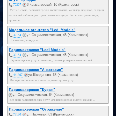
б.Краматорский, 10 (Краматорск)
70307
Фитнес, сауна, парикмахерская, косметология, маникюр, педикюр, солярий,
массажный кабинет, ресторан, летняя площадка. Био и электроэпиляция;
прокол мо...
Модельное агентство "Ledi Models"
ул.Социалистическая, 48 (Краматорск)
32154
Показы мод, конкурсы. ...
Парикмахерская "Ledi Models"
ул.Социалистическая, 48 (Краматорск)
32154
Парикмахерские услуги, меникюр, педикюр, наращиванеи ногтей. ...
Парикмахерская "Анастасия"
ул.Шкадинова, 68 (Краматорск)
441397
Мастера со стажем, все виды парикмахерских услуг. ...
Парикмахерская "Кураж"
ул.Социалистическая, 64 (Краматорск)
Все виды парикмахерских услуг, для пенсионеров и детей скидки. ...
Парикмахерская "Отражение"
ул.Парковая, 83 (Краматорск)
73130