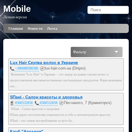
Mobile
Легкая версия
Главная
Новости
Лента
Фильтр
Все
Lux Hair Скупка волос в Украине
lux-hair-com-ua (Dnipro)
+380688588386
Мобильный
Компания "Lux Hair" в Украине – это лидер на рынке скупки волос и
предоставления высококачественных пастижерных продуктов. Наша компания
095
спе...
050
SПані - Салон красоты и здоровья
Песчаного, 7 (Краматорск)
0500532858
0500532858
SПані - Салон красоты и здоровья.
SПані дарит посетителям уверенность в себе и неповторимую красоту.
SПані - это самые востребованые услуги бь...
Клуб "Аркадия"