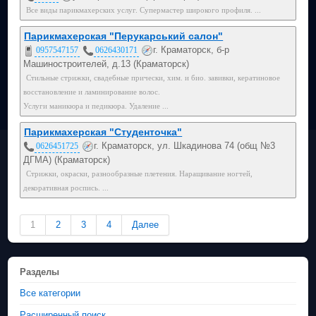
Все виды парикмахерских услуг. Супермастер широкого профиля. ...
Парикмахерская "Перукарський салон"
г. Краматорск, б-р
0957547157
0626430171
Машиностроителей, д.13 (Краматорск)
Стильные стрижки, свадебные прически, хим. и био. завивки, кератиновое
восстановление и ламинирование волос.
Услуги маникюра и педикюра. Удаление ...
Парикмахерская "Студенточка"
г. Краматорск, ул. Шкадинова 74 (общ №3
0626451725
ДГМА) (Краматорск)
Стрижки, окраски, разнообразные плетения. Наращивание ногтей,
декоративная роспись. ...
1
2
3
4
Далее
Разделы
Все категории
Расширенный поиск