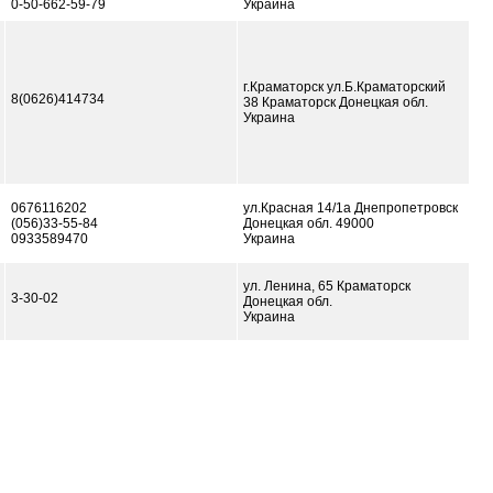
0-50-662-59-79
Украина
г.Краматорск ул.Б.Краматорский
8(0626)414734
38 Краматорск Донецкая обл.
Украина
0676116202
ул.Красная 14/1а Днепропетровск
(056)33-55-84
Донецкая обл. 49000
0933589470
Украина
ул. Ленина, 65 Краматорск
3-30-02
Донецкая обл.
Украина