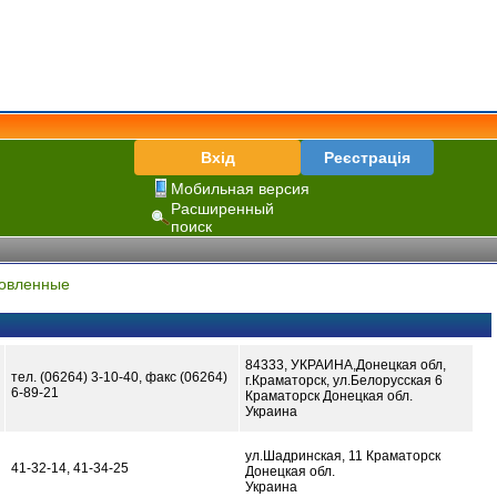
Вхід
Реєстрація
Мобильная версия
Расширенный
поиск
овленные
84333, УКРАИНА,Донецкая обл,
тел. (06264) 3-10-40, факс (06264)
г.Краматорск, ул.Белорусская 6
6-89-21
Краматорск Донецкая обл.
Украина
ул.Шадринская, 11 Краматорск
41-32-14, 41-34-25
Донецкая обл.
Украина