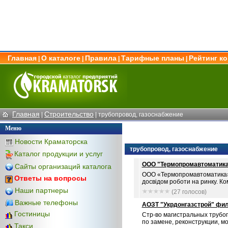
Главная
О каталоге
Правила
Тарифные планы
Рейтинг к
|
|
|
|
Главная
Строительство
|
|
трубопровод, газоснабжение
Меню
Новости Краматорска
трубопровод, газоснабжение
Каталог продукции и услуг
OOO "Термопромавтоматик
Сайты организаций каталога
ООО «Термопромавтоматика» 
Ответы на вопросы
досвідом роботи на ринку. Ком
Наши партнеры
(27 голосов)
Важные телефоны
АОЗТ "Укрдонгазстрой" фи
Гостиницы
Стр-во магистральных трубо
по замене, реконструкции, мо
Такси