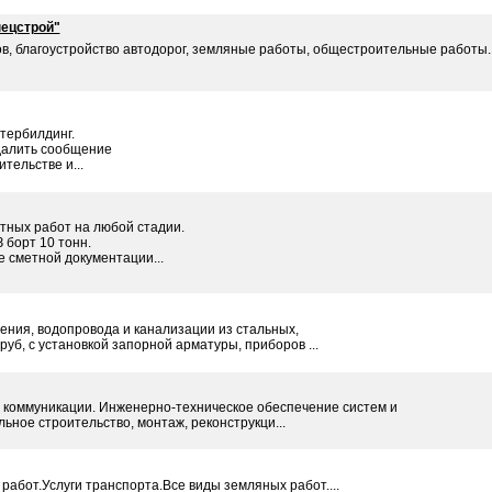
ецстрой"
в, благоустройство автодорог, земляные работы, общестроительные работы.
тербилдинг.
далить сообщение
тельстве и...
тных работ на любой стадии.
 борт 10 тонн.
 сметной документации...
ления, водопровода и канализации из стальных,
уб, с установкой запорной арматуры, приборов ...
 коммуникации. Инженерно-техническое обеспечение систем и
ное строительство, монтаж, реконструкци...
абот.Услуги транспорта.Все виды земляных работ....