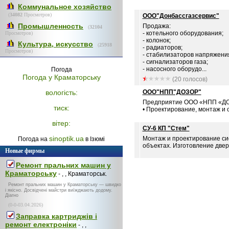
Коммунальное хозяйство
(
34082
Просмотров)
ООО"Донбассгазсервис"
Промышленность
Продажа:
(
32104
- котельного оборудования;
Просмотров)
- колонок;
Культура, искусство
(
25918
- радиаторов;
Просмотров)
- стабилизаторов напряжени
- сигнализаторов газа;
- насосного оборудо...
Погода
Погода у
Краматорську
(20 голосов)
вологість:
ООО"НПП"ДОЗОР"
Предприятие ООО «НПП «ДОЗ
тиск:
• Проектирование, монтаж и 
вітер:
СУ-6 КП "Стем"
sinoptik.ua
Монтаж и проектирование си
Погода на
в Ізюмі
объектах. Изготовление двере
Новые фирмы
Ремонт пральних машин у
Краматорську
- , , Краматорськ.
Ремонт пральних машин у Краматорську — швидко
і якісно. Досвідчені майстри виїжджають додому.
Діагно
(0-0-03.04.2026)
Заправка картриджів і
ремонт електроніки
- , ,