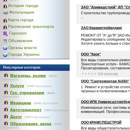
История города
ЗАО "Донмашстрой" ДП "Сп
Фотогалерея
Строительство трубопроводо
...
Карта города
Расписание транспорта
ЗАО Краминтербилдинг
Гороскоп
РЕМОНТ ОТ "А" до"Я".ЗАО Ин
Редактировать сообщение У
Объявления
Хотите узнать больше о строи
Органы власти
Города Украины
ООО "Крок"
Все виды строительно-ремон
Транспортные услуги - КАМАЗ
Популярные категории
Проэктирование, составление
(18 голосов)
Магазины, рынки
(
56216
Просмотров)
ООО "Сантехмонтаж №560"
Услуги
(
51963
Просмотров)
1. Ремонт и устройство отоп
чугунных и полиэтиленовых тр
Гос. учреждения
(
48426
Просмотров)
ООО ИПК Универсалторгбуд
Медицина
(
41041
Просмотров)
Инженерные сети, системы и
Автотранспорт
(
39615
Просмотров)
коммуникаций. Профессиональ
Досуг
(
35973
Просмотров)
ООО КРАМСПЕЦСТРОЙ
Образование, наука
(
34259
Просмотров)
Все виды общестроительных р