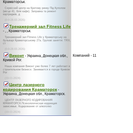
Краматорськ.
Сервісний центр на Критому ринку Під Куполом
(місце 41, біля кафе). Заправка та ремонт
картриджів, д
(0-0-28.03.2026)
Тренажерний зал Fitness Life
- , , Краматорськ.
Тренажерний зал Fitness Life у Краматорську на
бульварі Краматорському 27а. Групові заняття: TRX,
ст
(0-0-28.03.2026)
Виконт
Компаний - 11
- Украина, Донецкая обл.,
Кривой Рог.
Наша компания Виконт уже более 7 лет работает в
строительном бизнесе. Занимается в городе Кривом
Рог
(10-11-2024)
Центр лазерного
кодирования Краматорск
-
Украина, Донецкая обл., Краматорск.
ЦЕНТР ЛАЗЕРНОГО КОДИРОВАНИЯ
КРАМАТОРСК.Психологическая коррекция
зависимых. Кодирование от алкоголиз
(10-11-2024)