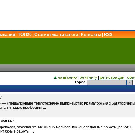
омпаний. ТОП20
Статистика каталога
Контакты
RSS
|
|
|
названию
рейтингу
регистрации
обн
|
|
|
Город:
а"
— спеціалізоване теплотехнічне підприємство Краматорська з багаторічним
панія надає професійні ...
лиал № 1
проводов, газоснабжение жилых масивов, пусконаладочные работы, работы
нтажные работы. ...