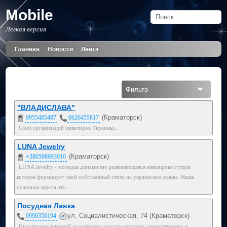
Mobile
Легкая версия
Главная
Новости
Лента
Фильтр
Все
"ВЛАДИСЛАВА"
(Краматорск)
0955485487
0626455817
На карте
Союз организаций инвалидов Украины...
Мобильный
LUNA Jewelry
(Краматорск)
+380508693010
050
LUNA Jewelry - молодая динамично развивающаяся ювелирная студия
которая формирует свой собственный стиль на украинском рынке. Наша
095
основная задача это...
Посудная Лавка
ул. Социалистическая, 74 (Краматорск)
0990350194
Предлагаем широкий ассортимент посуды ведущих отечественных и