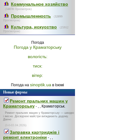
Коммунальное хозяйство
(
34078
Просмотров)
Промышленность
(
32099
Просмотров)
Культура, искусство
(
25912
Просмотров)
Погода
Погода у
Краматорську
вологість:
тиск:
вітер:
sinoptik.ua
Погода на
в Ізюмі
Новые фирмы
Ремонт пральних машин у
Краматорську
- , , Краматорськ.
Ремонт пральних машин у Краматорську — швидко
і якісно. Досвідчені майстри виїжджають додому.
Діагно
(0-0-03.04.2026)
Заправка картриджів і
ремонт електроніки
- , ,