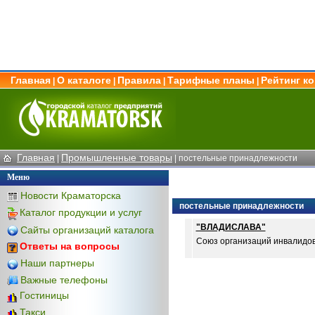
Главная
О каталоге
Правила
Тарифные планы
Рейтинг к
|
|
|
|
Главная
Промышленные товары
|
|
постельные принадлежности
Меню
Новости Краматорска
постельные принадлежности
Каталог продукции и услуг
"ВЛАДИСЛАВА"
Сайты организаций каталога
Союз организаций инвалидов 
Ответы на вопросы
Наши партнеры
Важные телефоны
Гостиницы
Такси