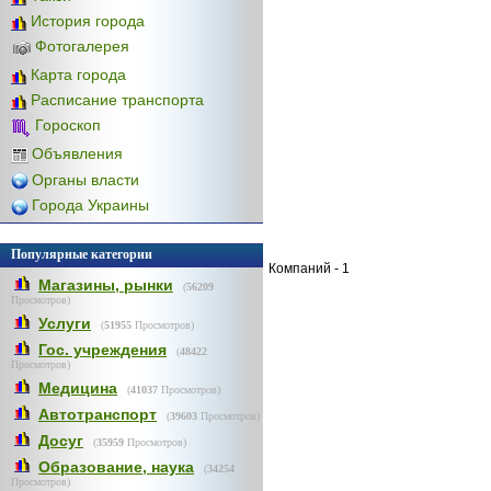
История города
Фотогалерея
Карта города
Расписание транспорта
Гороскоп
Объявления
Органы власти
Города Украины
Популярные категории
Компаний - 1
Магазины, рынки
(
56209
Просмотров)
Услуги
(
51955
Просмотров)
Гос. учреждения
(
48422
Просмотров)
Медицина
(
41037
Просмотров)
Автотранспорт
(
39603
Просмотров)
Досуг
(
35959
Просмотров)
Образование, наука
(
34254
Просмотров)