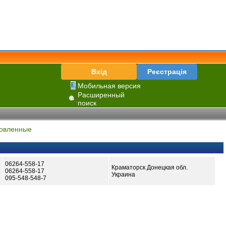
Вхід
Реєстрація
Мобильная версия
Расширенный
поиск
овленные
06264-558-17
Краматорск Донецкая обл.
06264-558-17
Украина
095-548-548-7