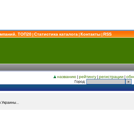
омпаний. ТОП20
Статистика каталога
Контакты
RSS
|
|
|
названию
рейтингу
регистрации
обн
|
|
|
Город:
Украины...