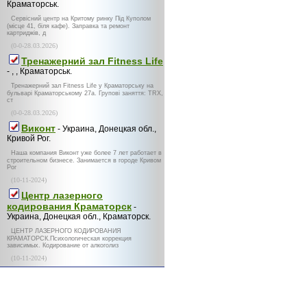
Краматорськ.
Сервісний центр на Критому ринку Під Куполом
(місце 41, біля кафе). Заправка та ремонт
картриджів, д
(0-0-28.03.2026)
Тренажерний зал Fitness Life
- , , Краматорськ.
Тренажерний зал Fitness Life у Краматорську на
бульварі Краматорському 27а. Групові заняття: TRX,
ст
(0-0-28.03.2026)
Виконт
- Украина, Донецкая обл.,
Кривой Рог.
Наша компания Виконт уже более 7 лет работает в
строительном бизнесе. Занимается в городе Кривом
Рог
(10-11-2024)
Центр лазерного
кодирования Краматорск
-
Украина, Донецкая обл., Краматорск.
ЦЕНТР ЛАЗЕРНОГО КОДИРОВАНИЯ
КРАМАТОРСК.Психологическая коррекция
зависимых. Кодирование от алкоголиз
(10-11-2024)