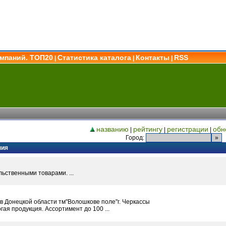
омпаний. ТОП20
Статистика каталога
Контакты
RSS
|
|
|
названию
рейтингу
регистрации
обн
|
|
|
Город:
ния
ьственными товарами. ...
в Донецкой области тм"Волошкове поле"г. Черкассы
гая продукция. Ассортимент до 100 ...