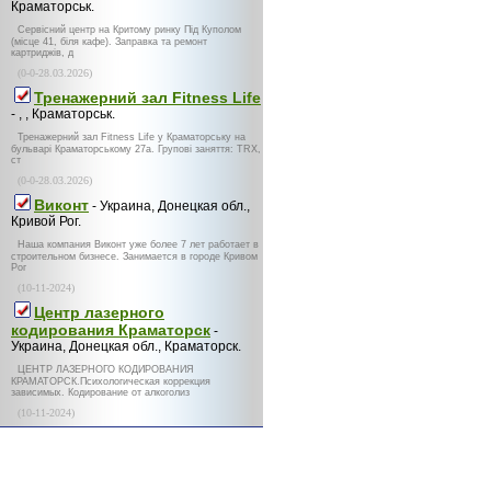
Краматорськ.
Сервісний центр на Критому ринку Під Куполом
(місце 41, біля кафе). Заправка та ремонт
картриджів, д
(0-0-28.03.2026)
Тренажерний зал Fitness Life
- , , Краматорськ.
Тренажерний зал Fitness Life у Краматорську на
бульварі Краматорському 27а. Групові заняття: TRX,
ст
(0-0-28.03.2026)
Виконт
- Украина, Донецкая обл.,
Кривой Рог.
Наша компания Виконт уже более 7 лет работает в
строительном бизнесе. Занимается в городе Кривом
Рог
(10-11-2024)
Центр лазерного
кодирования Краматорск
-
Украина, Донецкая обл., Краматорск.
ЦЕНТР ЛАЗЕРНОГО КОДИРОВАНИЯ
КРАМАТОРСК.Психологическая коррекция
зависимых. Кодирование от алкоголиз
(10-11-2024)