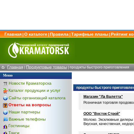
Главная
О каталоге
Правила
Тарифные планы
Рейтинг к
|
|
|
|
Главная
Продуктовые товары
|
|
продукты быстрого приготовления
Меню
Новости Краматорска
продукты быстрого приготовле
Каталог продукции и услуг
Магазин "Ла Валетта"
Сайты организаций каталога
Розничная торговля продовол
Ответы на вопросы
Наши партнеры
ООО "Восток Строй"
Важные телефоны
Молоко. Эксклювные дилеры 
Вкусная, качественая, недоро
Гостиницы
Такси