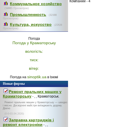
Компаний - 4
Коммунальное хозяйство
(
34085
Просмотров)
Промышленность
(
32108
Просмотров)
Культура, искусство
(
25920
Просмотров)
Погода
Погода у
Краматорську
вологість:
тиск:
вітер:
sinoptik.ua
Погода на
в Ізюмі
Новые фирмы
Ремонт пральних машин у
Краматорську
- , , Краматорськ.
Ремонт пральних машин у Краматорську — швидко
і якісно. Досвідчені майстри виїжджають додому.
Діагно
(0-0-03.04.2026)
Заправка картриджів і
ремонт електроніки
- , ,