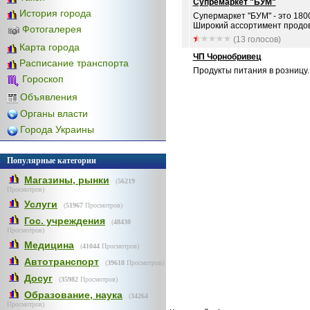
Супремаркет "БУМ"
История города
Супермаркет "БУМ" - это 1800
Широкий ассортимент продово
Фотогалерея
(13 голосов)
Карта города
ЧП Чорнобривец
Расписание транспорта
Продукты питания в розницу. .
Гороскоп
Объявления
Органы власти
Города Украины
Популярные категории
Магазины, рынки
(
56219
Просмотров)
Услуги
(
51967
Просмотров)
Гос. учреждения
(
48430
Просмотров)
Медицина
(
41044
Просмотров)
Автотранспорт
(
39618
Просмотров)
Досуг
(
35982
Просмотров)
Образование, наука
(
34264
Просмотров)