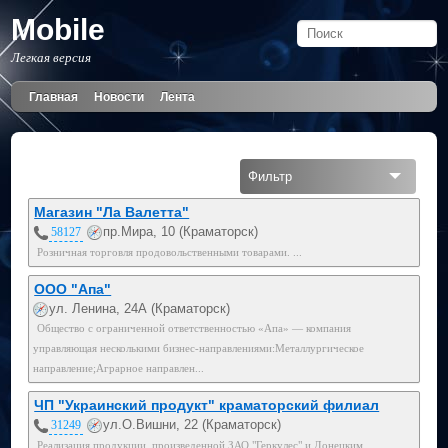
Mobile
Легкая версия
Главная
Новости
Лента
Фильтр
Все
Магазин "Ла Валетта"
пр.Мира, 10 (Краматорск)
58127
Розничная торговля продовольственными товарами. ...
ООО "Апа"
ул. Ленина, 24А (Краматорск)
Общество с ограниченной ответственностью «Апа» — компания
управляющая несколькими бизнес-направлениями:Металлургическое
направление;Аграрное направлен...
ЧП "Украинский продукт" краматорский филиал
ул.О.Вишни, 22 (Краматорск)
31249
Реализация продукции, произведенной ЗАО "Геркулес" и Донецким