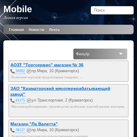
Mobile
Легкая версия
Главная
Новости
Лента
Фильтр
Все
АОЗТ "Торгсервис" магазин № 36
пр.Мира, 10 (Краматорск)
50392
Розничная торговля продуктовыми товарами. ...
ЗАО "Краматорский мясоперерабатывающий
завод"
ул.Транспортная, 2 (Краматорск)
61175
Мясоперерабатывающее, производство колбасных изделий,мясные консервы.
...
Магазин "Ла Валетта"
пр.Мира, 10 (Краматорск)
58127
Розничная торговля продовольственными товарами. ...