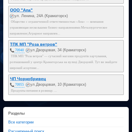
ООО "Апа"
ул. Ленина, 24А (Краматорск)
Общество с ограниченной ответственностью «Апа» — компания
управляющая несколькими бизнес-направлениями:Металлургическое
направление;Аграрное направлен...
ТПК МП "Роза ветров"
ул.Дворцовая, 34 (Краматорск)
70940
ТПК МП "Роза ветров" — сучасний магазин продуктів харчування,
розташований у центрі Краматорська на вулиці Дворцовій. Тут ви знайдете
широкий асортиме...
ЧП Чорнобривец
ул.Дворцовая, 10 (Краматорск)
70955
Продукты питания в розницу. ...
Разделы
Все категории
Расширенный поиск