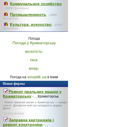
Коммунальное хозяйство
(
34078
Просмотров)
Промышленность
(
32099
Просмотров)
Культура, искусство
(
25913
Просмотров)
Погода
Погода у
Краматорську
вологість:
тиск:
вітер:
sinoptik.ua
Погода на
в Ізюмі
Новые фирмы
Ремонт пральних машин у
Краматорську
- , , Краматорськ.
Ремонт пральних машин у Краматорську — швидко
і якісно. Досвідчені майстри виїжджають додому.
Діагно
(0-0-03.04.2026)
Заправка картриджів і
ремонт електроніки
- , ,