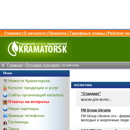
Главная
О каталоге
Правила
Тарифные планы
Рейтинг к
|
|
|
|
Главная
Оптовая торговля
|
|
косметика
Меню
Новости Краматорска
косметика
Каталог продукции и услуг
"Стандарт"
Сайты организаций каталога
краски для волос...
Ответы на вопросы
Наши партнеры
FM Group Ukraine
Важные телефоны
FM Group Ukraine это - фирм
молодые и энергичные люди. 
Гостиницы
Такси