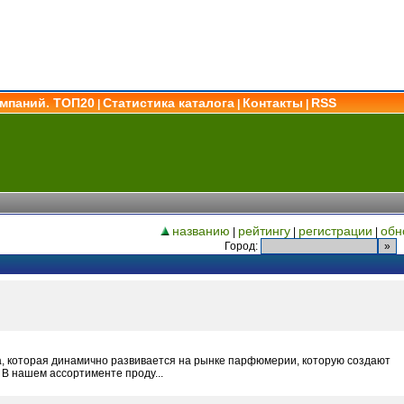
омпаний. ТОП20
Статистика каталога
Контакты
RSS
|
|
|
названию
рейтингу
регистрации
обн
|
|
|
Город:
а, которая динамично развивается на рынке парфюмерии, которую создают
В нашем ассортименте проду...