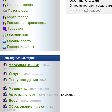
ООО ТПК "Стандарт"
История города
Оптовая торговля средствами 
Фотогалерея
(12 голосов)
Карта города
Расписание транспорта
Гороскоп
Объявления
Органы власти
Города Украины
Популярные категории
Магазины, рынки
(
56210
Просмотров)
Услуги
(
51957
Просмотров)
Гос. учреждения
(
48422
Просмотров)
Медицина
(
41037
Просмотров)
Автотранспорт
(
39604
Просмотров)
Компаний - 3
Досуг
(
35962
Просмотров)
Образование, наука
(
34255
Просмотров)