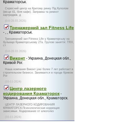
Краматорськ.
Сервісний центр на Критому ринку Під Куполом
(місце 41, біля кафе). Заправка та ремонт
картриджів, д
(0-0-28.03.2026)
Тренажерний зал Fitness Life
- , , Краматорськ.
Тренажерний зал Fitness Life у Краматорську на
бульварі Краматорському 27а. Групові заняття: TRX,
ст
(0-0-28.03.2026)
Виконт
- Украина, Донецкая обл.,
Кривой Рог.
Наша компания Виконт уже более 7 лет работает в
строительном бизнесе. Занимается в городе Кривом
Рог
(10-11-2024)
Центр лазерного
кодирования Краматорск
-
Украина, Донецкая обл., Краматорск.
ЦЕНТР ЛАЗЕРНОГО КОДИРОВАНИЯ
КРАМАТОРСК.Психологическая коррекция
зависимых. Кодирование от алкоголиз
(10-11-2024)