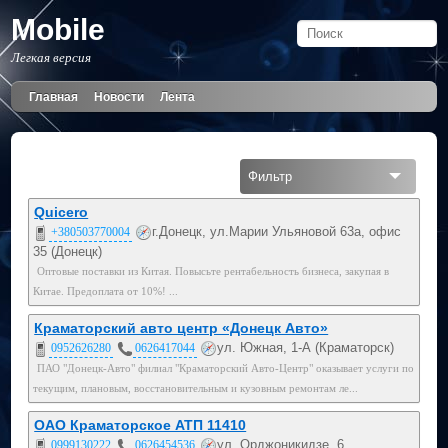
Mobile
Легкая версия
Главная
Новости
Лента
Фильтр
Все
Quicero
г.Донецк, ул.Марии Ульяновой 63а, офис
+380503770004
Мобильный
35 (Донецк)
Оптовые поставки из Китая. Повысьте рентабельность бизнеса, закупая в
095
Китае. Предоплата от 10%! ...
099
Краматорский авто центр «Донецк Авто»
ул. Южная, 1-А (Краматорск)
0952626280
0626417044
050
ПАО "Донецк-Авто" филиал "Краматорский Авто-Центр" оказывает услуги по
текущим, плановым, восстановительным и кузовным ремонтам ле...
ОАО Краматорское АТП 11410
ул. Орджоникидзе, 6
0999130222
0626454536