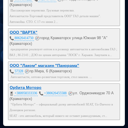
(Краматорск)
Пассажирские перевозки. Грузовые перевозки.
Автозапчасти-Торговый представитель ООО" ГАЗ детали машин".
Автомойка. СТО. С 17-го июня 2...
ООО "ВАРТА"
город Краматорск улица Южная 98 "А"
80626414750
(Краматорск)
предприятие реализует оптом и в розницу автозапчасти к автомобилям ГАЗ ;
ВАЗ ; М-2141 ; ДЭО по ценам авторынка "ЛОСК" г. Харьков. Закупаем а...
ООО "Лаком" магазин "Панорама"
пр.Мира, 6 (Краматорск)
57328
Автозапчасти, оптово-розничная торговля, стол заказов. ...
Орбита Моторс
ул. Орджоникидзе 70 А
+380958333336
+380626455588
(Краматорск)
“Орбита Моторс” – официальный дилер автомобилей SEAT, Uz-Daewoo в
Донецком регионе.
SEAT –это автомобиль, который никого не оставит равнодушным, ст...