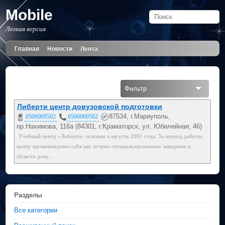
Mobile
Легкая версия
Главная
Новости
Лента
Фильтр
Все
Либерти центр довузовской подготовки
87534, г.Мариуполь,
0506069502
0506069502
Мобильный
пр.Нахимова, 116а (84301, г.Краматорск, ул. Юбилейная, 46)
Учебный центр «Либерти» основан в августе 2001 года. За период работы
050
центр зарекомендовал себя как лучшее специализированное заведение в
области дову...
Разделы
Все категории