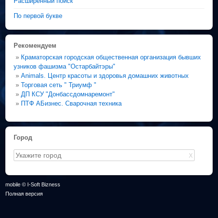
Расширенный поиск
По первой букве
Рекомендуем
»
Краматорская городская общественная организация бывших
узников фашизма "Остарбайтэры"
»
Animals. Центр красоты и здоровья домашних животных
»
Торговая сеть " Триумф "
»
ДП КСУ "Донбассдомнаремонт"
»
ПТФ АБизнес. Сварочная техника
Город
X
mobile © I-Soft Bizness
Полная версия