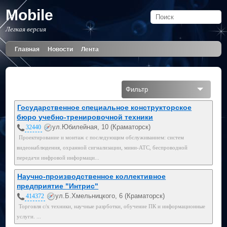
Mobile
Легкая версия
Главная
Новости
Лента
Фильтр
Все
Государственное специальное конструкторское
бюро учебно-тренировочной техники
Мобильный
ул.Юбилейная, 10 (Краматорск)
32440
Проектирование и монтаж с последующим обслуживанием: систем
099
видеонаблюдения, охранной сигнализации, мини-АТС, беспроводной
передачи инфровой информаци...
Научно-производственное коллективное
предприятие "Интрис"
ул.Б.Хмельницкого, 6 (Краматорск)
414372
Торговля с/х техники, научные разрботки, обучение ПК и информационные
услуги. ...