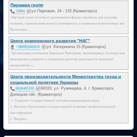
Пирамид групп
ул.Парковая, 24 - 133 (Краматорск)
52804
Научный поиск полезного применнения формы пирамиды для здоровья
человека, гармонизации жилого помещения и устранения геопатогенных зон.
Изготовлен...
Центр комплексного развития "НАГ"
ул. Катеринича 15 (Краматорск)
+380992642610
Организация,основанная Дмитрием Ковалёвым, занимающаяся: а) вопросами
комплексного развития и повышения качества деятельности компаний,
предприятий, о...
Центр производительности Министерства труда и
социальной политики Украины
84333, ул. Румянцева, 4, г. Краматорск,
0626465339
Донецкая обл. (Краматорск)
1. Создание государственной системы нормирования труда
2. Научное обеспечение государственной политики профессиональной
классификации
3. Внедрен...