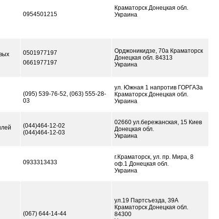
Краматорск Донецкая обл.
0954501215
Украина
Орджоникидзе, 70а Краматорск
0501977197
вых
Донецкая обл. 84313
0661977197
Украина
ул. Южная 1 напротив ГОРГАЗа
(095) 539-76-52, (063) 555-28-
Краматорск Донецкая обл.
03
Украина
02660 ул.бережанская, 15 Киев
(044)464-12-02
илей
Донецкая обл.
(044)464-12-03
Украина
г.Краматорск, ул. пр. Мира, 8
0933313433
оф.1 Донецкая обл.
Украина
ул.19 Партсъезда, 39А
Краматорск Донецкая обл.
(067) 644-14-44
84300