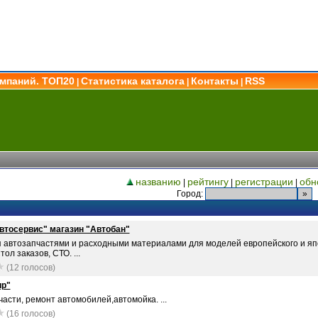
омпаний. ТОП20
Статистика каталога
Контакты
RSS
|
|
|
названию
рейтингу
регистрации
обн
|
|
|
Город:
втосервис" магазин "Автобан"
я автозапчастями и расходными материалами для моделей европейского и яп
тол заказов, СТО. ...
(12 голосов)
ир"
асти, ремонт автомобилей,автомойка. ...
(16 голосов)