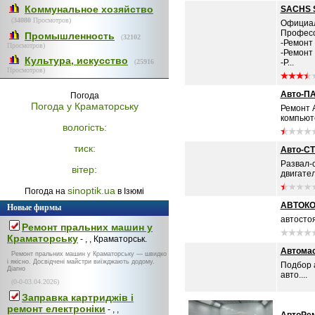
Коммунальное хозяйство
SACHS S
(
34080
Просмотров)
Официал
Професс
Промышленность
(
32102
-Ремонт
Просмотров)
-Ремонт 
Культура, искусство
(
25916
-Р...
Просмотров)
Авто-П
Погода
Погода у
Краматорську
Ремонт 
компьюте
вологість:
тиск:
Авто-С
Развал-
вітер:
двигател
sinoptik.ua
Погода на
в Ізюмі
АВТОКО
Новые фирмы
автосто
Ремонт пральних машин у
Краматорську
- , , Краматорськ.
Автомас
Ремонт пральних машин у Краматорську — швидко
і якісно. Досвідчені майстри виїжджають додому.
Подбор а
Діагно
авто....
(0-0-03.04.2026)
Заправка картриджів і
ремонт електроніки
- , ,