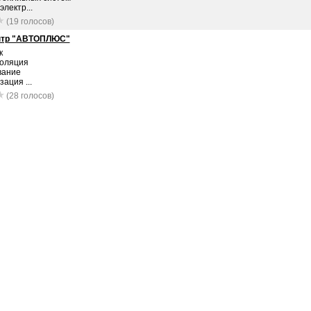
электр...
(19 голосов)
нтр "АВТОПЛЮС"
к
оляция
вание
зация ...
(28 голосов)