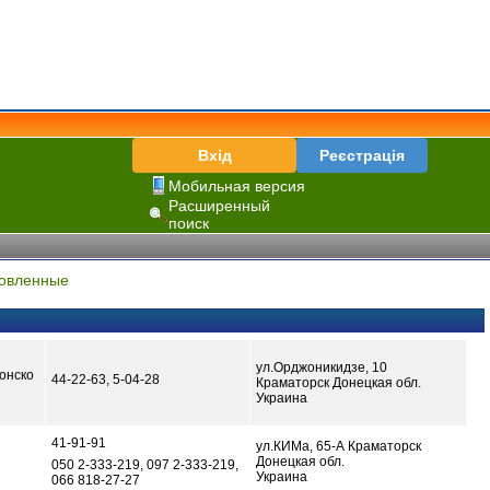
Вхід
Реєстрація
Мобильная версия
Расширенный
поиск
овленные
ул.Орджоникидзе, 10
онско
44-22-63, 5-04-28
Краматорск Донецкая обл.
Украина
41-91-91
ул.КИМа, 65-А Краматорск
Донецкая обл.
050 2-333-219, 097 2-333-219,
Украина
066 818-27-27