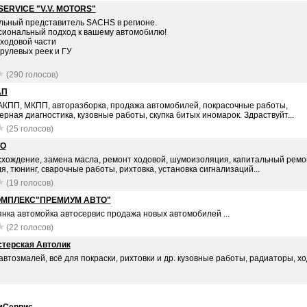
ERVICE "V.V. MOTORS"
ьный представитель SACHS в регионе.
иональный подход к вашему автомобилю!
 ходовой части
рулевых реек и ГУ
(290 голосов)
АП
АКПП, МКПП, авторазборка, продажа автомобилей, покрасочные работы,
рная диагностика, кузовные работы, скупка битых иномарок. Здраствуйт...
(25 голосов)
ТО
схождение, замена масла, ремонт ходовой, шумоизоляция, капитальный ремо
я, тюнинг, сварочные работы, рихтовка, установка сигнализаций...
(19 голосов)
МПЛЕКС"ПРЕМИУМ АВТО"
янка автомойка автосервис продажа новых автомобилей ...
(22 голосов)
терская Автолик
втозмалей, всё для покраски, рихтовки и др. кузовные работы, радиаторы, х