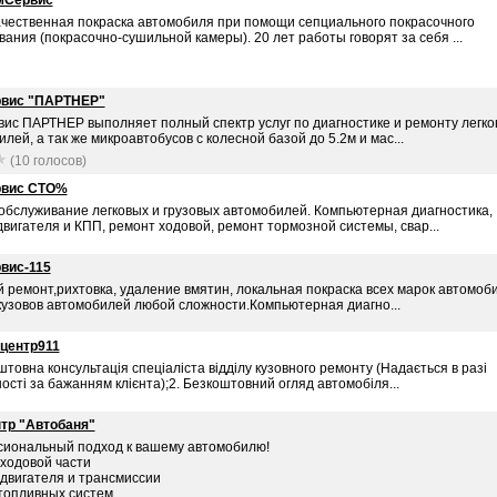
мСервис
ачественная покраска автомобиля при помощи сепциального покрасочного
ания (покрасочно-сушильной камеры). 20 лет работы говорят за себя ...
рвис "ПАРТНЕР"
вис ПАРТНЕР выполняет полный спектр услуг по диагностике и ремонту легко
лей, а так же микроавтобусов с колесной базой до 5.2м и мас...
(10 голосов)
рвис СТО%
 обслуживание легковых и грузовых автомобилей. Компьютерная диагностика,
вигателя и КПП, ремонт ходовой, ремонт тормозной системы, свар...
вис-115
й ремонт,рихтовка, удаление вмятин, локальная покраска всех марок автомоб
кузовов автомобилей любой сложности.Компьютерная диагно...
центр911
штовна консультація спеціаліста відділу кузовного ремонту (Надається в разі
ості за бажанням клієнта);2. Безкоштовний огляд автомобіля...
тр "Автобаня"
иональный подход к вашему автомобилю!
 ходовой части
 двигателя и трансмиссии
 топливных систем