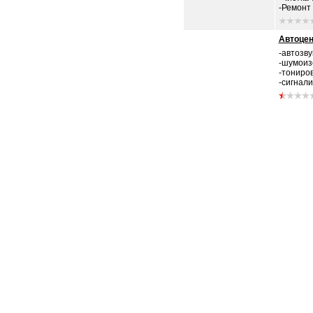
-Ремонт 
Автоце
-автозву
-шумоиз
-тониро
-сигнали