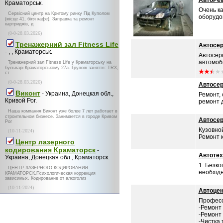
АвтоРе
Краматорськ.
Очень к
Сервісний центр на Критому ринку Під Куполом
оборудов
(місце 41, біля кафе). Заправка та ремонт
картриджів, д
(0-0-28.03.2026)
Тренажерний зал Fitness Life
Автосе
- , , Краматорськ.
Автосер
автомоби
Тренажерний зал Fitness Life у Краматорську на
бульварі Краматорському 27а. Групові заняття: TRX,
ст
(0-0-28.03.2026)
Автосе
Виконт
- Украина, Донецкая обл.,
Ремонт,
Кривой Рог.
ремонт д
Наша компания Виконт уже более 7 лет работает в
строительном бизнесе. Занимается в городе Кривом
Автосер
Рог
Кузовно
(10-11-2024)
Ремонт 
Центр лазерного
кодирования Краматорск
-
Автотех
Украина, Донецкая обл., Краматорск.
1. Безко
ЦЕНТР ЛАЗЕРНОГО КОДИРОВАНИЯ
необхідн
КРАМАТОРСК.Психологическая коррекция
зависимых. Кодирование от алкоголиз
(10-11-2024)
Автоцен
Професс
-Ремонт
-Ремонт
-Чистка