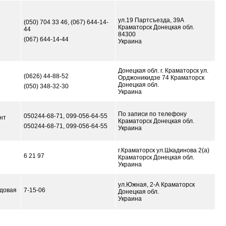
ул.19 Партсъезда, 39А
(050) 704 33 46, (067) 644-14-
Краматорск Донецкая обл.
44
84300
(067) 644-14-44
Украина
Донецкая обл. г. Краматорск ул.
(0626) 44-88-52
Орджоникидзе 74 Краматорск
Донецкая обл.
(050) 348-32-30
Украина
По записи по телефону
050244-68-71, 099-056-64-55
нт
Краматорск Донецкая обл.
050244-68-71, 099-056-64-55
Украина
г.Краматорск ул.Шкадинова 2(а)
6 21 97
Краматорск Донецкая обл.
Украина
ул.Южная, 2-А Краматорск
одовая
7-15-06
Донецкая обл.
Украина