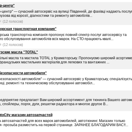
р-центр"
-центр" — сучасний автосервіс на вулиці Південній, де фахівці надають послуг
кузова від корозії, діагностики та ремонту автомобілів...
(12 голосов)
орская транспортная компания"
ська транспортна компанія пропонує повний спектр послуг автосервісу та
го обслуговування автомобілів всіх марок. На СТО працюють квалі...
(12 голосов)
зские масла "TOTAL"
ільні масла та мастила TOTAL у Краматорську. Пропонуємо широкий асортим
французьких мастильних матеріалів для легкових та вантажних ...
безопасности автомобиля"
езопасності автомобіля" — сучасний автосервіс у Краматорську, спеціалізуєт
иці, ремонті та техническому обслуговуванні автомобіл...
едприятие предлагает Вам широкий ассортимент для тюнинга Вашего автом
 спойлеры, порги, дуги, решетки радиатора и многое другое В...
toCity магазин автозапчастей
 автозапчастей для всех марок автомобилей, автотюнинг. Магазин только
я- прозьба разместить на первой странице. ЗАРАНЕЕ БЛАГОДАРИМ ВАС!!...