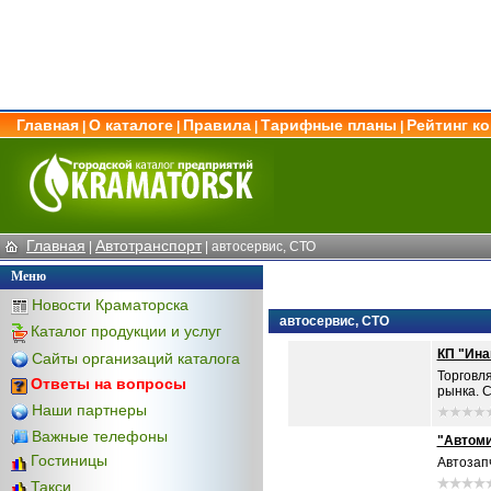
Главная
О каталоге
Правила
Тарифные планы
Рейтинг к
|
|
|
|
Главная
Автотранспорт
|
|
автосервис, СТО
Меню
Новости Краматорска
автосервис, СТО
Каталог продукции и услуг
КП "Ина
Сайты организаций каталога
Торговл
Ответы на вопросы
рынка. С
Наши партнеры
Важные телефоны
"Автом
Гостиницы
Автозапч
Такси