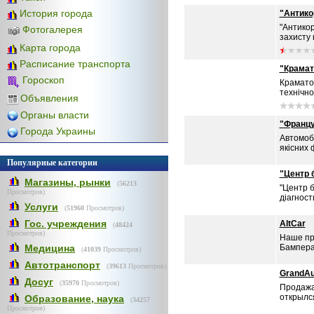
История города
"Антико
"Антикор
Фотогалерея
захисту 
Карта города
Расписание транспорта
"Крамат
Гороскоп
Краматор
технічно
Объявления
Органы власти
"Францу
Города Украины
Автомоб
якісних 
Популярные категории
"Центр 
Магазины, рынки
(
56213
"Центр б
Просмотров)
діагност
Услуги
(
51960
Просмотров)
Гос. учреждения
AltCar
(
48424
Просмотров)
Наше пр
Медицина
Бампера,
(
41039
Просмотров)
Автотранспорт
(
39613
Просмотров)
GrandAu
Досуг
(
35970
Просмотров)
Продажа
открылс
Образование, наука
(
34257
Просмотров)