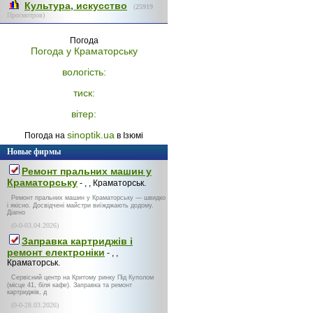
Культура, искусство
(
25919
Просмотров)
Погода
Погода у
Краматорську
вологість:
тиск:
вітер:
sinoptik.ua
Погода на
в Ізюмі
Новые фирмы
Ремонт пральних машин у
Краматорську
- , , Краматорськ.
Ремонт пральних машин у Краматорську — швидко
і якісно. Досвідчені майстри виїжджають додому.
Діагно
(0-0-03.04.2026)
Заправка картриджів і
ремонт електроніки
- , ,
Краматорськ.
Сервісний центр на Критому ринку Під Куполом
(місце 41, біля кафе). Заправка та ремонт
картриджів, д
(0-0-28.03.2026)