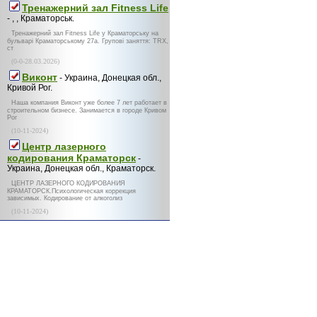
Тренажерний зал Fitness Life
- , , Краматорськ.
Тренажерний зал Fitness Life у Краматорську на
бульварі Краматорському 27а. Групові заняття: TRX,
ст
(0-0-28.03.2026)
Виконт
- Украина, Донецкая обл.,
Кривой Рог.
Наша компания Виконт уже более 7 лет работает в
строительном бизнесе. Занимается в городе Кривом
Рог
(10-11-2024)
Центр лазерного
кодирования Краматорск
-
Украина, Донецкая обл., Краматорск.
ЦЕНТР ЛАЗЕРНОГО КОДИРОВАНИЯ
КРАМАТОРСК.Психологическая коррекция
зависимых. Кодирование от алкоголиз
(10-11-2024)