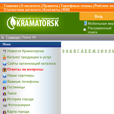
Главная
О каталоге
Правила
Тарифные планы
Рейтинг к
|
|
|
|
Статистика каталога
Контакты
RSS
|
|
Вхід
Мобильная вер
Расширенный
поиск
Главная
|
Поиск: Рќ
Меню
Новости Краматорска
9
А
Б
В
Г
Д
Е
Ё
Ж
З
И
К
Л
Каталог продукции и услуг
Сайты организаций каталога
Ответы на вопросы
Наши партнеры
Важные телефоны
Гостиницы
Такси
История города
Фотогалерея
Карта города