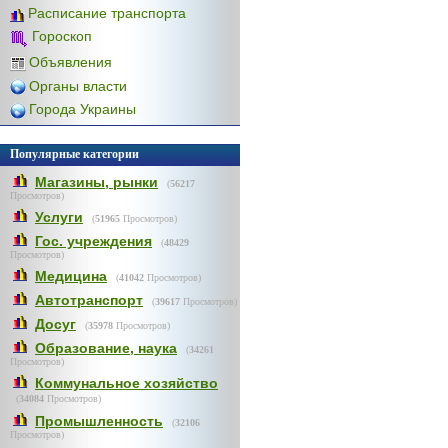
Расписание транспорта
Гороскоп
Объявления
Органы власти
Города Украины
Популярные категории
Магазины, рынки
(
56217
Просмотров)
Услуги
(
51965
Просмотров)
Гос. учреждения
(
48429
Просмотров)
Медицина
(
41042
Просмотров)
Автотранспорт
(
39617
Просмотров)
Досуг
(
35978
Просмотров)
Образование, наука
(
34261
Просмотров)
Коммунальное хозяйство
(
34084
Просмотров)
Промышленность
(
32106
Просмотров)