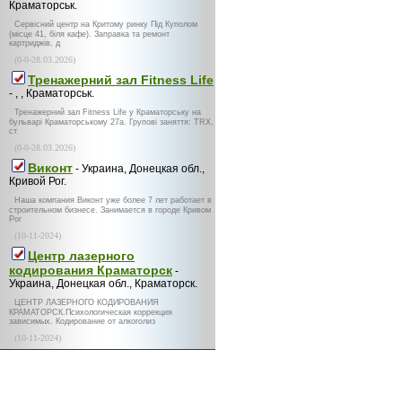
Краматорськ.
Сервісний центр на Критому ринку Під Куполом
(місце 41, біля кафе). Заправка та ремонт
картриджів, д
(0-0-28.03.2026)
Тренажерний зал Fitness Life
- , , Краматорськ.
Тренажерний зал Fitness Life у Краматорську на
бульварі Краматорському 27а. Групові заняття: TRX,
ст
(0-0-28.03.2026)
Виконт
- Украина, Донецкая обл.,
Кривой Рог.
Наша компания Виконт уже более 7 лет работает в
строительном бизнесе. Занимается в городе Кривом
Рог
(10-11-2024)
Центр лазерного
кодирования Краматорск
-
Украина, Донецкая обл., Краматорск.
ЦЕНТР ЛАЗЕРНОГО КОДИРОВАНИЯ
КРАМАТОРСК.Психологическая коррекция
зависимых. Кодирование от алкоголиз
(10-11-2024)