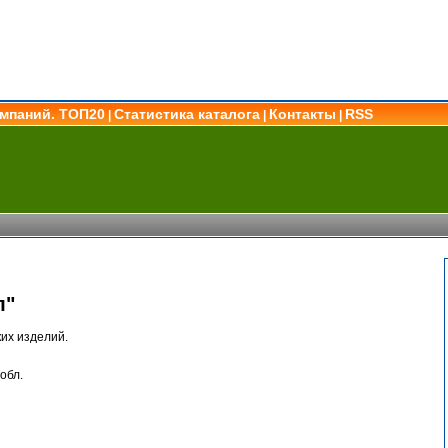
омпаний. ТОП20
Статистика каталога
Контакты
RSS
|
|
|
л"
их изделий.
обл.