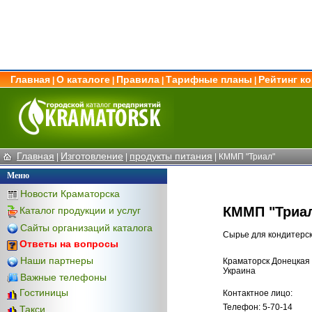
Главная
О каталоге
Правила
Тарифные планы
Рейтинг к
|
|
|
|
Главная
Изготовление
продукты питания
|
|
| КММП "Триал"
Меню
Новости Краматорска
КММП "Триа
Каталог продукции и услуг
Сайты организаций каталога
Сырье для кондитерск
Ответы на вопросы
Наши партнеры
Краматорск Донецкая 
Украина
Важные телефоны
Гостиницы
Контактное лицо:
Телефон: 5-70-14
Такси