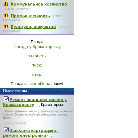
Коммунальное хозяйство
(
34078
Просмотров)
Промышленность
(
32099
Просмотров)
Культура, искусство
(
25912
Просмотров)
Погода
Погода у
Краматорську
вологість:
тиск:
вітер:
sinoptik.ua
Погода на
в Ізюмі
Новые фирмы
Ремонт пральних машин у
Краматорську
- , , Краматорськ.
Ремонт пральних машин у Краматорську — швидко
і якісно. Досвідчені майстри виїжджають додому.
Діагно
(0-0-03.04.2026)
Заправка картриджів і
ремонт електроніки
- , ,