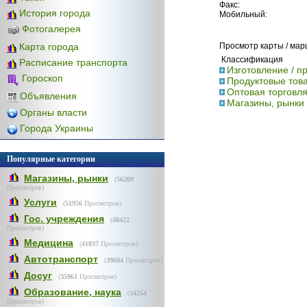
Факс:
История города
Мобильный:
Фотогалерея
Карта города
Просмотр карты / ма
Классификация
Расписание транспорта
Изготовление / п
Гороскоп
Продуктовые това
Оптовая торговля
Объявления
Магазины, рынки 
Органы власти
Города Украины
Популярные категории
Магазины, рынки
(
56209
Просмотров)
Услуги
(
51956
Просмотров)
Гос. учреждения
(
48422
Просмотров)
Медицина
(
41037
Просмотров)
Автотранспорт
(
39604
Просмотров)
Досуг
(
35961
Просмотров)
Образование, наука
(
34254
Просмотров)