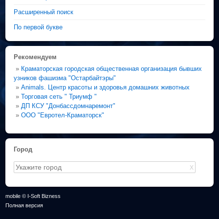
Расширенный поиск
По первой букве
Рекомендуем
»
Краматорская городская общественная организация бывших
узников фашизма "Остарбайтэры"
»
Animals. Центр красоты и здоровья домашних животных
»
Торговая сеть " Триумф "
»
ДП КСУ "Донбассдомнаремонт"
»
ООО "Евротел-Краматорск"
Город
X
mobile © I-Soft Bizness
Полная версия