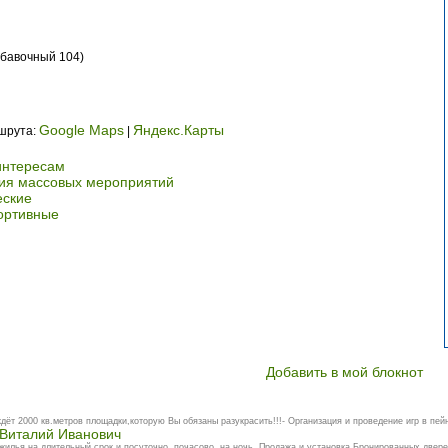
обавочный 104)
Google Maps
Яндекс.Карты
ршрута:
|
 интересам
ция массовых мероприятий
еские
портивные
Добавить в мой блокнот
ёт 2000 кв.метров площадки,которую Вы обязаны разукрасить!!!- Организация и проведение игр в пейн
 Виталий Иванович
 жилья на длительный срок и посуточно, почасово, на ночь. Продажа и установка Бронированных двере.