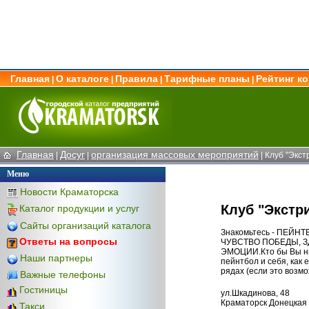
Главная
О каталоге
Правила
Тарифные планы
Рейтинг к
|
|
|
|
Главная
Досуг
организация массовых мероприятий
|
|
| Клуб "Экст
Меню
Новости Краматорска
Клуб "Экстр
Каталог продукции и услуг
Сайты организаций каталога
Знакомьтесь - ПЕЙН
Ответы на вопросы
ЧУВСТВО ПОБЕДЫ, 
ЭМОЦИИ.Кто бы Вы ни 
Наши партнеры
пейнтбол и себя, как 
рядах (если это возм
Важные телефоны
Гостиницы
ул.Шкадинова, 48
Краматорск Донецкая 
Такси