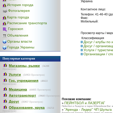
Украина
История города
Контактное лицо:
Фотогалерея
Телефон: 41-46-40 (д
Карта города
Факс:
Мобильный:
Расписание транспорта
Гороскоп
Просмотр карты / ма
Объявления
Классификация
Органы власти
Досуг / клубы по
Досуг / организа
Города Украины
Услуги / туристич
Организации / с
Популярные категории
Магазины, рынки
(
56208
Просмотров)
Услуги
(
51953
Просмотров)
Гос. учреждения
(
48422
Просмотров)
Медицина
(
41035
Просмотров)
Автотранспорт
(
39603
Просмотров)
Похожие компании:
Досуг
(
35957
Просмотров)
ПЕЙНТБОЛ и ЛАЗЕРТАГ
»
Пейнтбол и Лазертаг в парке Юбилейном:Вас жд
Образование, наука
(
34254
"Аренда - Лидер" ЧП Шульга
»
Просмотров)
Брокерская контора "Аренда лидер" по аренде