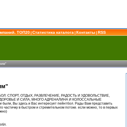
омпаний. ТОП20
Статистика каталога
Контакты
RSS
|
|
|
рим"
им"
ТБОЛ: СПОРТ, ОТДЫХ, РАЗВЛЕЧЕНИЕ, РАДОСТЬ И УДОВОЛЬСТВИЕ,
ЗДОРОВЬЕ И СИЛА, МНОГО АДРЕНАЛИНА И КОЛОССАЛЬНЫЕ
были, Вы здесь и Вас интересует пейнтбол. Рады Вам представить
его частичку в быстром и стремительном потоке. если можно, то в первых
ожно)
обл.