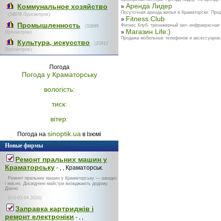
Аренда Лидер
Коммунальное хозяйство
»
Посуточная аренда жилья в Краматорске. Прод
(
34078
Просмотров)
Fitness Club
»
Промышленность
Фитнес Клуб- тренажерный зал- инфракрасная 
(
32099
Магазин Life:)
»
Просмотров)
Продажа мобильных телефонов и аксессуаров.К
Культура, искусство
(
25912
Просмотров)
Погода
Погода у
Краматорську
вологість:
тиск:
вітер:
sinoptik.ua
Погода на
в Ізюмі
Новые фирмы
Ремонт пральних машин у
Краматорську
- , , Краматорськ.
Ремонт пральних машин у Краматорську — швидко
і якісно. Досвідчені майстри виїжджають додому.
Діагно
(0-0-03.04.2026)
Заправка картриджів і
ремонт електроніки
- , ,