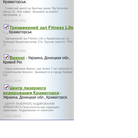
Краматорськ.
Сервісний центр на Критому ринку Під Куполом
(місце 41, біля кафе). Заправка та ремонт
картриджів, д
(0-0-28.03.2026)
Тренажерний зал Fitness Life
- , , Краматорськ.
Тренажерний зал Fitness Life у Краматорську на
бульварі Краматорському 27а. Групові заняття: TRX,
ст
(0-0-28.03.2026)
Виконт
- Украина, Донецкая обл.,
Кривой Рог.
Наша компания Виконт уже более 7 лет работает в
строительном бизнесе. Занимается в городе Кривом
Рог
(10-11-2024)
Центр лазерного
кодирования Краматорск
-
Украина, Донецкая обл., Краматорск.
ЦЕНТР ЛАЗЕРНОГО КОДИРОВАНИЯ
КРАМАТОРСК.Психологическая коррекция
зависимых. Кодирование от алкоголиз
(10-11-2024)