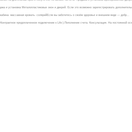
ажа и установка Металопластиковых окон и дверей. Если это возможно зарегестрировать дополнительно
кабина- массажная кровать- солярийЕсли вы заботитесь о своём здоровье и внешнем виде — добр...
онтрактное предоплаченное подключение к Life:).Пополнение счета. Консультация. На постоянной осн