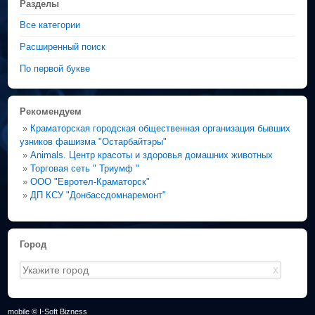
Разделы
Все категории
Расширенный поиск
По первой букве
Рекомендуем
»
Краматорская городская общественная организация бывших
узников фашизма "Остарбайтэры"
»
Animals. Центр красоты и здоровья домашних животных
»
Торговая сеть " Триумф "
»
ООО "Евротел-Краматорск"
»
ДП КСУ "Донбассдомнаремонт"
Город
X
mobile © I-Soft Bizness