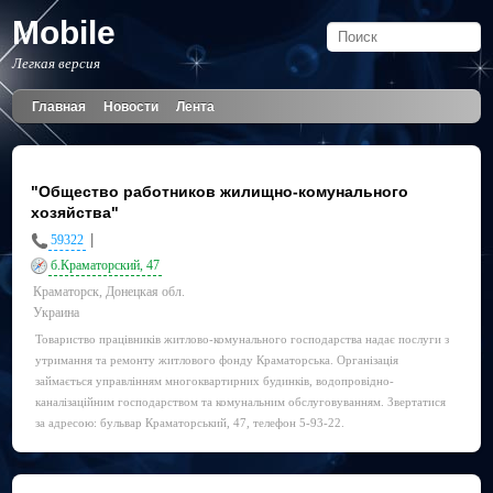
Mobile
Легкая версия
Главная
Новости
Лента
"Общество работников жилищно-комунального
хозяйства"
|
59322
б.Краматорский, 47
Краматорск, Донецкая обл.
Украина
Товариство працівників житлово-комунального господарства надає послуги з
утримання та ремонту житлового фонду Краматорська. Організація
займається управлінням многоквартирних будинків, водопровідно-
каналізаційним господарством та комунальним обслуговуванням. Звертатися
за адресою: бульвар Краматорський, 47, телефон 5-93-22.